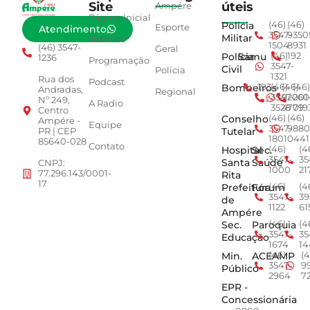
Site
úteis
Ampére
Página Inicial
Polícia
(46)
(46)
Esporte
Atendimento
3547-
9350
Militar
Notícias
1504
8931
(46) 3547-
Geral
Polícia
Samu
(46)
192
1236
Programação
3547-
Civil
Polícia
1321
Rua dos
Podcast
Bombeiros
193
(46)
(46)
(46)
Andradas,
Regional
3547-
92001
260
Nº 249,
A Radio
3528
4779
019
Centro
Conselho
(46)
(46)
Ampére -
Equipe
3547-
9880
Tutelar
PR | CEP
1801
0441
85640-028
Contato
Hospital
Sec.
(46)
(4
3547-
35
Santa
Saúde
CNPJ:
1000
21
77.296.143/0001-
Rita
17
Prefeitura
Fórum
(46)
(4
3547-
39
de
1122
61
Ampére
Sec.
Paroquia
(46)
(4
3547-
35
Educação
1674
14
Min.
ACEAMP
(46)
(4
3547-
9
Público
2964
7
EPR -
Concessionária