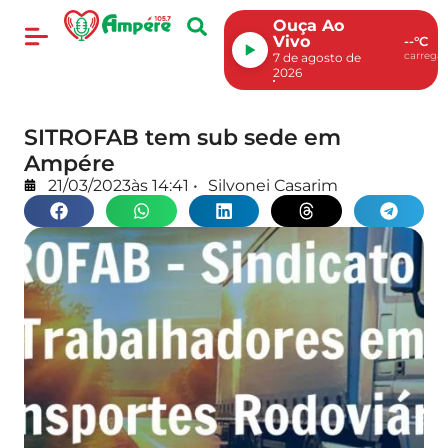
Ouça Ao
Vivo
--°C
carregan
7 de agosto de
2026
SITROFAB tem sub sede em
Ampére
21/03/2023
às
14:41
•
Silvonei Casarim