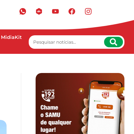
MidiaKit