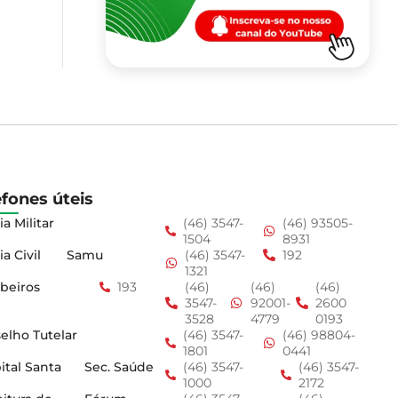
efones úteis
ia Militar
(46) 3547-
(46) 93505-
1504
8931
ia Civil
Samu
(46) 3547-
192
1321
beiros
193
(46)
(46)
(46)
3547-
92001-
2600
3528
4779
0193
elho Tutelar
(46) 3547-
(46) 98804-
1801
0441
ital Santa
Sec. Saúde
(46) 3547-
(46) 3547-
1000
2172