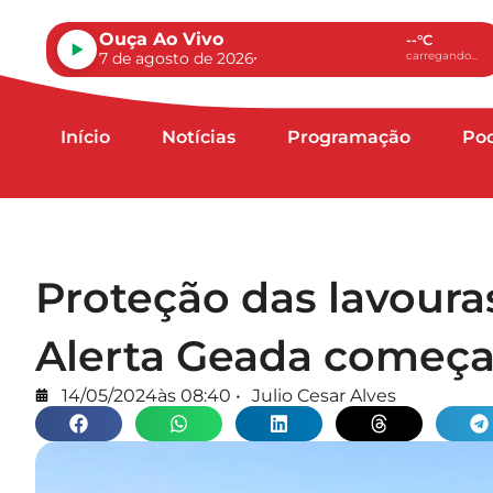
Ouça Ao Vivo
--°C
7 de agosto de 2026
carregando...
Início
Notícias
Programação
Po
Proteção das lavoura
Alerta Geada começa 
14/05/2024
às
08:40
•
Julio Cesar Alves