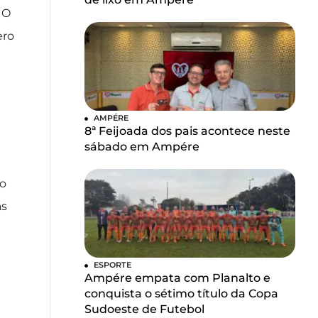
 O
ero
AMPÉRE
8ª Feijoada dos pais acontece neste
sábado em Ampére
ão
as
ESPORTE
Ampére empata com Planalto e
conquista o sétimo título da Copa
Sudoeste de Futebol