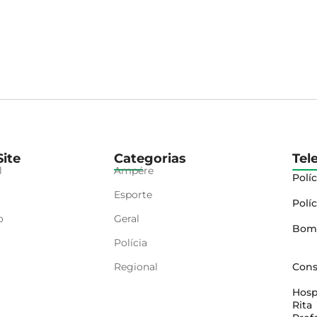
ite
Categorias
Tel
l
Ampére
Políc
Esporte
Políc
o
Geral
Bom
Polícia
Regional
Cons
Hosp
Rita