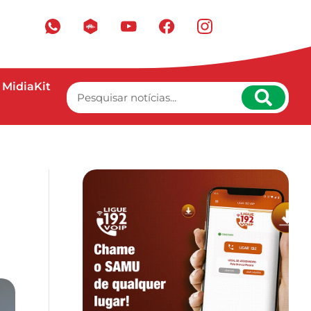
MidiaKit