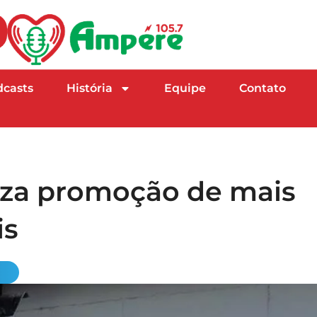
dcasts
História
Equipe
Contato
riza promoção de mais
is