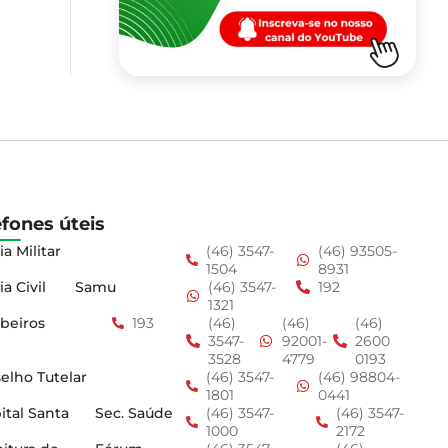
efones úteis
ia Militar
(46) 3547-
(46) 93505-
1504
8931
ia Civil
Samu
(46) 3547-
192
1321
beiros
193
(46)
(46)
(46)
3547-
92001-
2600
3528
4779
0193
elho Tutelar
(46) 3547-
(46) 98804-
1801
0441
ital Santa
Sec. Saúde
(46) 3547-
(46) 3547-
1000
2172