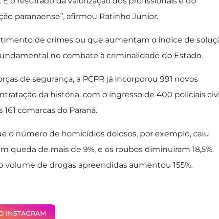
É o resultado da valorização dos profissionais e do
ção paranaense”, afirmou Ratinho Junior.
etimento de crimes ou que aumentam o índice de soluç
l fundamental no combate à criminalidade do Estado.
forças de segurança, a PCPR já incorporou 991 novos
ntratação da história, com o ingresso de 400 policiais civi
 161 comarcas do Paraná.
e o número de homicídios dolosos, por exemplo, caiu
aram queda de mais de 9%, e os roubos diminuíram 18,5%.
al, o volume de drogas apreendidas aumentou 155%.
NO INSTAGRAM