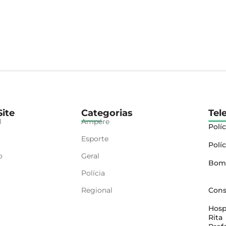
ite
Categorias
Tel
l
Ampére
Políc
Esporte
Políc
o
Geral
Bom
Polícia
Regional
Cons
Hosp
Rita