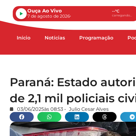
Ouça Ao Vivo
--°C
7 de agosto de 2026
carregando...
Início
Notícias
Programação
Po
Paraná: Estado auto
de 2,1 mil policiais civ
03/06/2025
às
08:53
•
Julio Cesar Alves