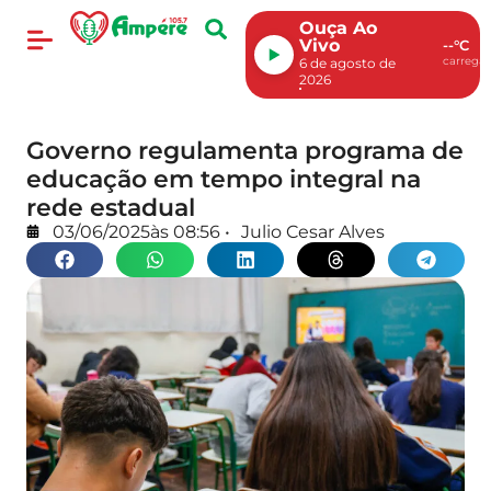
Ouça Ao
Vivo
--°C
carregan
6 de agosto de
2026
Governo regulamenta programa de
educação em tempo integral na
rede estadual
03/06/2025
às
08:56
•
Julio Cesar Alves