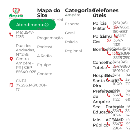
Mapa do
Categorias
Telefones
Site
úteis
Ampére
Página Inicial
Polícia
(46)
(46)
Esporte
Atendimento
3547-
9350
Militar
Notícias
1504
8931
(46) 3547-
Geral
Polícia
Samu
(46)
192
1236
Programação
3547-
Civil
Polícia
1321
Rua dos
Podcast
Bombeiros
193
(46)
(46)
(46)
Andradas,
Regional
3547-
92001
260
Nº 249,
A Radio
3528
4779
019
Centro
Conselho
(46)
(46)
Ampére -
Equipe
3547-
9880
Tutelar
PR | CEP
1801
0441
85640-028
Contato
Hospital
Sec.
(46)
(4
3547-
35
Santa
Saúde
CNPJ:
1000
21
77.296.143/0001-
Rita
17
Prefeitura
Fórum
(46)
(4
3547-
39
de
1122
61
Ampére
Sec.
Paroquia
(46)
(4
3547-
35
Educação
1674
14
Min.
ACEAMP
(46)
(4
3547-
9
Público
2964
7