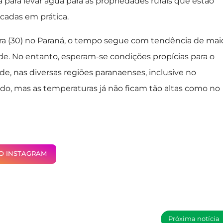
 para levar água para as propriedades rurais que estão
cadas em prática.
ira (30) no Paraná, o tempo segue com tendência de mai
rde. No entanto, esperam-se condições propícias para o
, nas diversas regiões paranaenses, inclusive no
o, mas as temperaturas já não ficam tão altas como no
NO INSTAGRAM
Próxima notícia