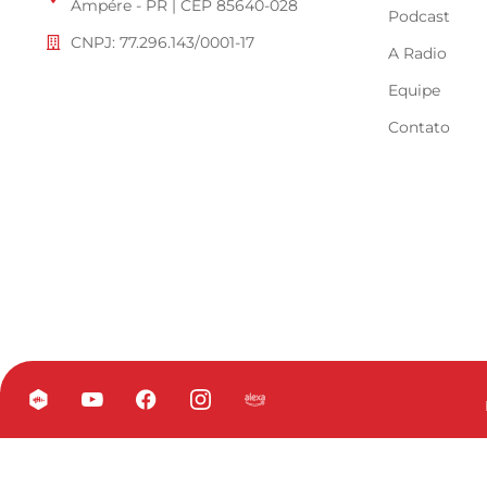
Ampére - PR | CEP 85640-028
Podcast
CNPJ: 77.296.143/0001-17
A Radio
Equipe
Contato