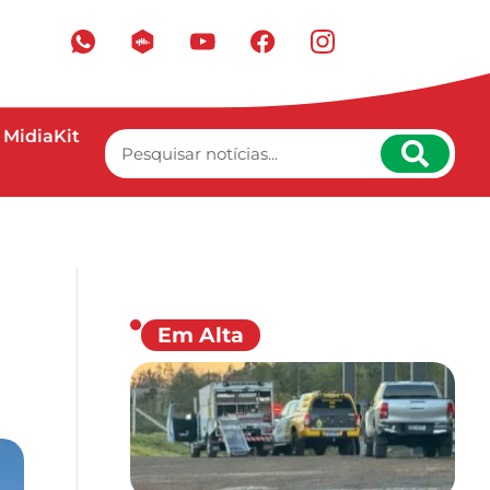
MidiaKit
Em Alta