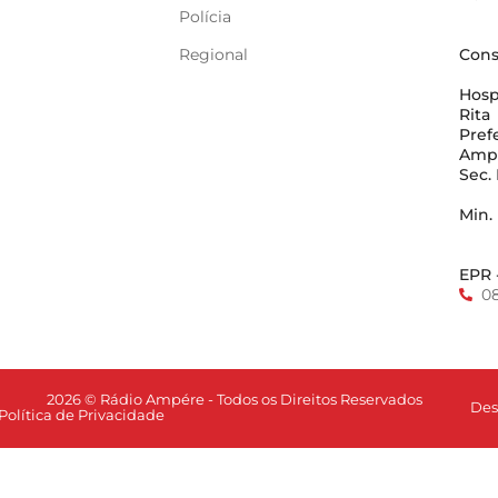
Polícia
Regional
Cons
Hosp
Rita
Pref
Amp
Sec.
Min.
EPR 
0
2026 © Rádio Ampére - Todos os Direitos Reservados
Des
Política de Privacidade