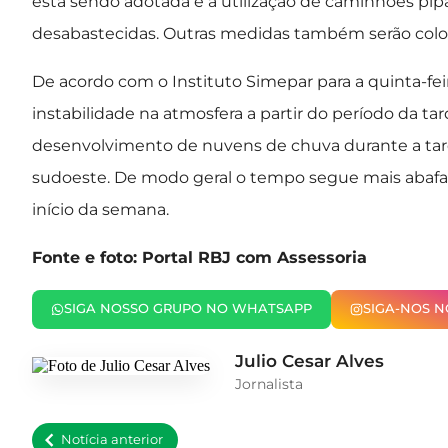
está sendo adotada é a utilização de caminhões pipa
desabastecidas. Outras medidas também serão colo
De acordo com o Instituto Simepar para a quinta-fe
instabilidade na atmosfera a partir do período da ta
desenvolvimento de nuvens de chuva durante a tarde
sudoeste. De modo geral o tempo segue mais abafad
início da semana.
Fonte e foto: Portal RBJ com Assessoria
SIGA NOSSO GRUPO NO WHATSAPP
SIGA-NOS 
Julio Cesar Alves
Jornalista
Notícia anterior