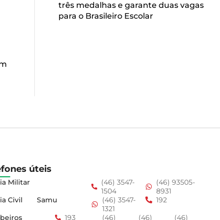
três medalhas e garante duas vagas
para o Brasileiro Escolar
u
em
efones úteis
ia Militar
(46) 3547-
(46) 93505-
1504
8931
ia Civil
Samu
(46) 3547-
192
1321
beiros
193
(46)
(46)
(46)