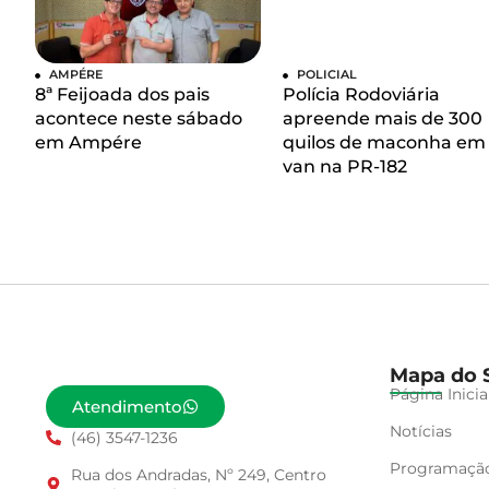
AMPÉRE
POLICIAL
8ª Feijoada dos pais
Polícia Rodoviária
acontece neste sábado
apreende mais de 300
em Ampére
quilos de maconha em
van na PR-182
Mapa do S
Página Inicia
Atendimento
Notícias
(46) 3547-1236
Programaçã
Rua dos Andradas, Nº 249, Centro