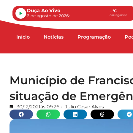
Ouça Ao Vivo
--°C
6 de agosto de 2026
carregando...
Início
Notícias
Programação
Po
Município de Francis
situação de Emergênc
30/12/2021
às
09:26
•
Julio Cesar Alves