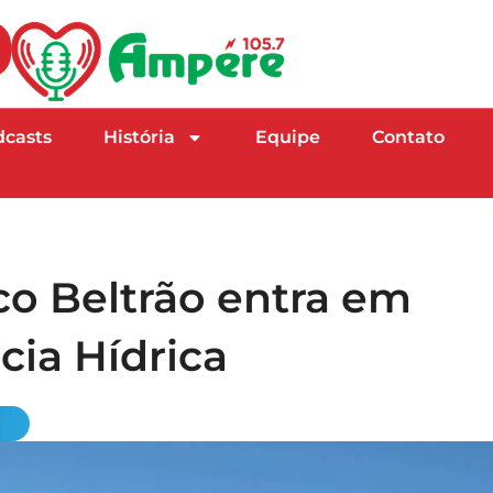
dcasts
História
Equipe
Contato
co Beltrão entra em
ia Hídrica