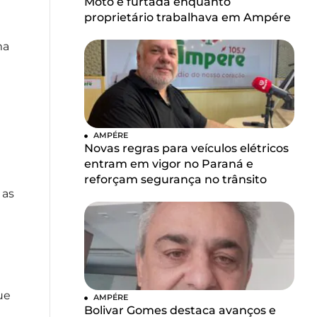
Moto é furtada enquanto
proprietário trabalhava em Ampére
ma
AMPÉRE
Novas regras para veículos elétricos
entram em vigor no Paraná e
reforçam segurança no trânsito
 as
ue
AMPÉRE
Bolivar Gomes destaca avanços e