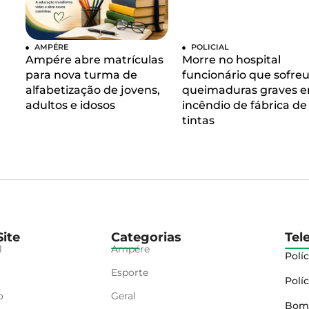
AMPÉRE
POLICIAL
Ampére abre matrículas
Morre no hospital
para nova turma de
funcionário que sofre
alfabetização de jovens,
queimaduras graves 
adultos e idosos
incêndio de fábrica de
tintas
ite
Categorias
Tel
l
Ampére
Políc
Esporte
Políc
o
Geral
Bom