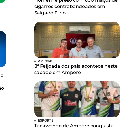
Homem é preso com 600 maços de
cigarros contrabandeados em
Salgado Filho
AMPÉRE
8ª Feijoada dos pais acontece neste
sábado em Ampére
 o
ão
ESPORTE
Taekwondo de Ampére conquista