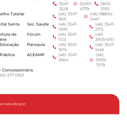
3547-
92001-
2600
3528
4779
0193
elho Tutelar
(46) 3547-
(46) 98804-
1801
0441
ital Santa
Sec. Saúde
(46) 3547-
(46) 3547-
1000
2172
eitura de
Fórum
(46) 3547-
(46)
ére
1122
3905-6151
 Educação
Paroquia
(46) 3547-
(46) 3547-
1674
1445
 Público
ACEAMP
(46) 3547-
(46)
2964
9905-
7279
- Concessionária
800 277 0163
envolvido por: