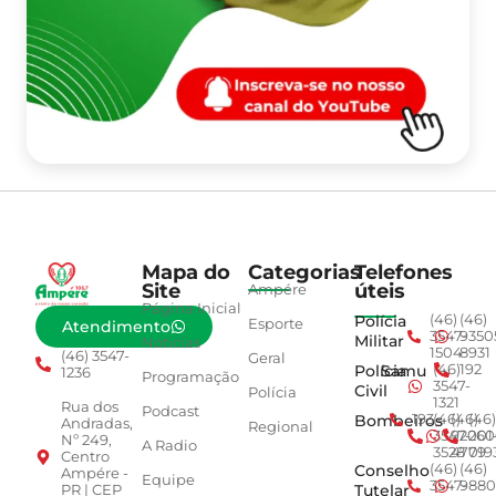
Mapa do
Categorias
Telefones
Site
úteis
Ampére
Página Inicial
Polícia
(46)
(46)
Esporte
Atendimento
3547-
9350
Militar
Notícias
1504
8931
(46) 3547-
Geral
Polícia
Samu
(46)
192
1236
Programação
3547-
Civil
Polícia
1321
Rua dos
Podcast
Bombeiros
193
(46)
(46)
(46)
Andradas,
Regional
3547-
92001
260
Nº 249,
A Radio
3528
4779
019
Centro
Conselho
(46)
(46)
Ampére -
Equipe
3547-
9880
Tutelar
PR | CEP