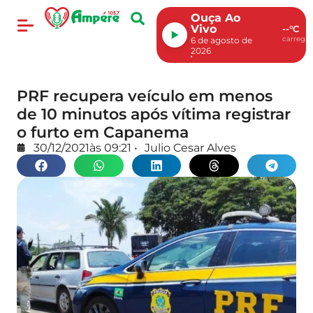
Ouça Ao
Vivo
--°C
carregan
6 de agosto de
2026
PRF recupera veículo em menos
de 10 minutos após vítima registrar
o furto em Capanema
30/12/2021
às
09:21
•
Julio Cesar Alves