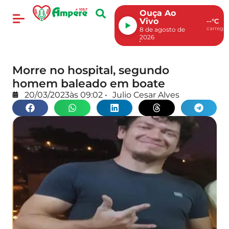
Ouça Ao
Vivo
--°C
carregan
8 de agosto de
2026
Morre no hospital, segundo
homem baleado em boate
20/03/2023
às
09:02
•
Julio Cesar Alves