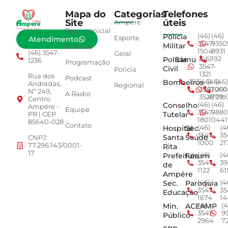
Mapa do
Categorias
Telefones
Site
úteis
Ampére
Página Inicial
Polícia
(46)
(46)
Esporte
Atendimento
3547-
9350
Militar
Notícias
1504
8931
(46) 3547-
Geral
Polícia
Samu
(46)
192
1236
Programação
3547-
Civil
Polícia
1321
Rua dos
Podcast
Bombeiros
193
(46)
(46)
(46)
Andradas,
Regional
3547-
92001
260
Nº 249,
A Radio
3528
4779
019
Centro
Conselho
(46)
(46)
Ampére -
Equipe
3547-
9880
Tutelar
PR | CEP
1801
0441
85640-028
Contato
Hospital
Sec.
(46)
(4
3547-
35
Santa
Saúde
CNPJ:
1000
21
77.296.143/0001-
Rita
17
Prefeitura
Fórum
(46)
(4
3547-
39
de
1122
61
Ampére
Sec.
Paroquia
(46)
(4
3547-
35
Educação
1674
14
Min.
ACEAMP
(46)
(4
3547-
9
Público
2964
7