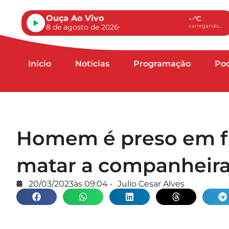
Ouça Ao Vivo
--°C
8 de agosto de 2026
carregando...
Início
Notícias
Programação
Po
Homem é preso em fl
matar a companheira
20/03/2023
às
09:04
•
Julio Cesar Alves