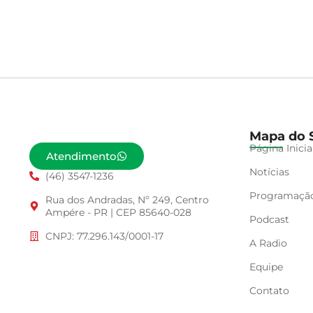
Mapa do S
Página Inicia
Atendimento
Notícias
(46) 3547-1236
Programaçã
Rua dos Andradas, Nº 249, Centro
Ampére - PR | CEP 85640-028
Podcast
CNPJ: 77.296.143/0001-17
A Radio
Equipe
Contato