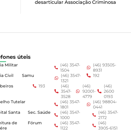
desarticular Associação Criminosa
efones úteis
ia Militar
(46) 3547-
(46) 93505-
1504
8931
ia Civil
Samu
(46) 3547-
192
1321
beiros
193
(46)
(46)
(46)
3547-
92001-
2600
3528
4779
0193
elho Tutelar
(46) 3547-
(46) 98804-
1801
0441
ital Santa
Sec. Saúde
(46) 3547-
(46) 3547-
1000
2172
eitura de
Fórum
(46) 3547-
(46)
ére
1122
3905-6151