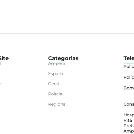
ite
Categorias
Tel
l
Ampére
Políc
Esporte
Políc
o
Geral
Bom
Polícia
Regional
Cons
Hosp
Rita
Pref
Amp