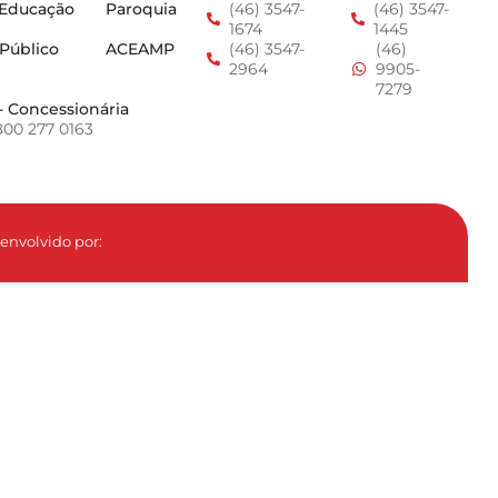
 Educação
Paroquia
(46) 3547-
(46) 3547-
1674
1445
 Público
ACEAMP
(46) 3547-
(46)
2964
9905-
7279
- Concessionária
800 277 0163
envolvido por: