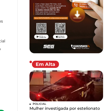
os
ial
o
Em Alta
POLICIAL
Mulher investigada por estelionato