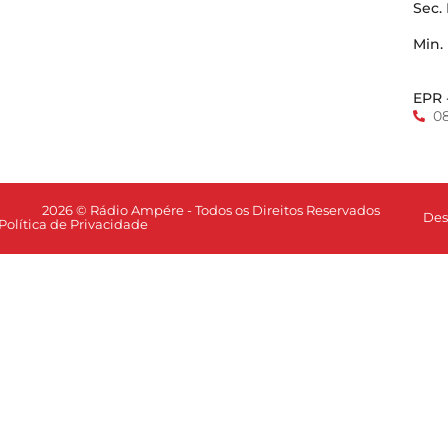
Sec.
Min.
EPR 
0
2026 © Rádio Ampére - Todos os Direitos Reservados
Des
Política de Privacidade