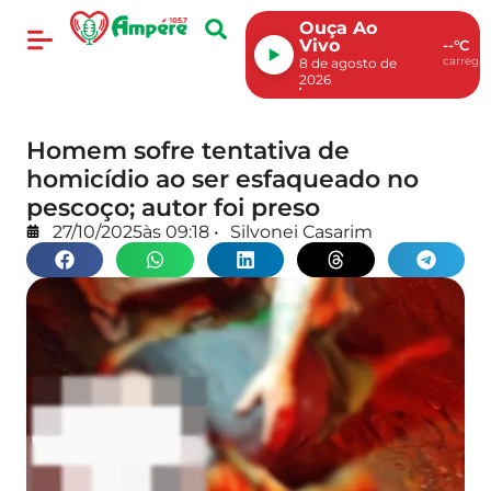
Ouça Ao
Vivo
--°C
carregan
8 de agosto de
2026
Homem sofre tentativa de
homicídio ao ser esfaqueado no
pescoço; autor foi preso
27/10/2025
às
09:18
•
Silvonei Casarim