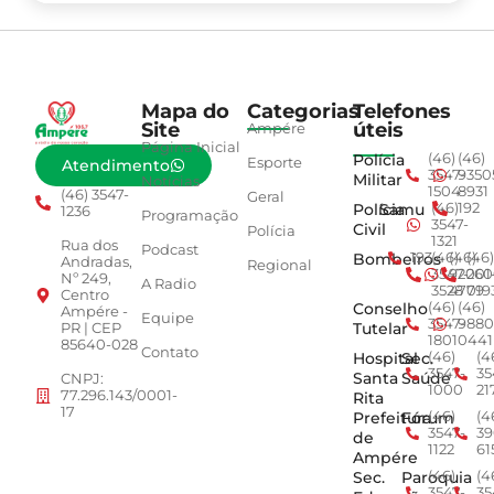
Mapa do
Categorias
Telefones
Site
úteis
Ampére
Página Inicial
Polícia
(46)
(46)
Esporte
Atendimento
3547-
9350
Militar
Notícias
1504
8931
(46) 3547-
Geral
Polícia
Samu
(46)
192
1236
Programação
3547-
Civil
Polícia
1321
Rua dos
Podcast
Bombeiros
193
(46)
(46)
(46)
Andradas,
Regional
3547-
92001
260
Nº 249,
A Radio
3528
4779
019
Centro
Conselho
(46)
(46)
Ampére -
Equipe
3547-
9880
Tutelar
PR | CEP
1801
0441
85640-028
Contato
Hospital
Sec.
(46)
(4
3547-
35
Santa
Saúde
CNPJ:
1000
21
77.296.143/0001-
Rita
17
Prefeitura
Fórum
(46)
(4
3547-
39
de
1122
61
Ampére
Sec.
Paroquia
(46)
(4
3547-
35