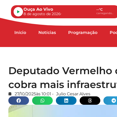
Ouça Ao Vivo
--°C
8 de agosto de 2026
carregando...
Início
Notícias
Programação
Po
Deputado Vermelho 
cobra mais infraestru
27/10/2025
às
10:01
•
Julio Cesar Alves