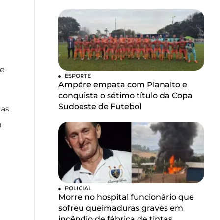
 e
ESPORTE
Ampére empata com Planalto e
conquista o sétimo título da Copa
Sudoeste de Futebol
nas
m
POLICIAL
Morre no hospital funcionário que
sofreu queimaduras graves em
incêndio de fábrica de tintas