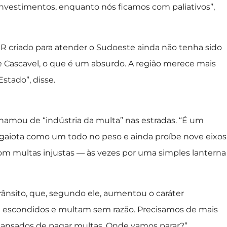
vestimentos, enquanto nós ficamos com paliativos”,
 criado para atender o Sudoeste ainda não tenha sido
Cascavel, o que é um absurdo. A região merece mais
stado”, disse.
mou de “indústria da multa” nas estradas. “É um
 gaiota como um todo no peso e ainda proíbe nove eixos
om multas injustas — às vezes por uma simples lanterna
 trânsito, que, segundo ele, aumentou o caráter
am escondidos e multam sem razão. Precisamos de mais
ansados de pagar multas. Onde vamos parar?”,