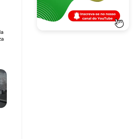
la
za