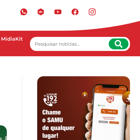
MidiaKit