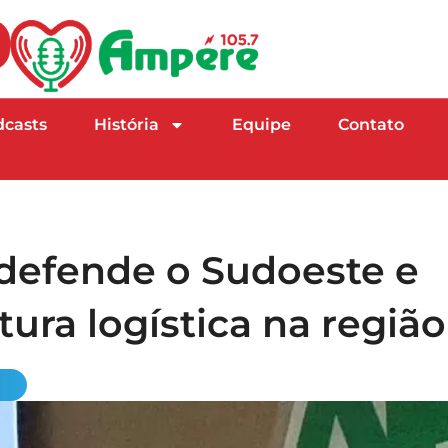
dcasts
História
Equipe
Contato
defende o Sudoeste e
tura logística na região