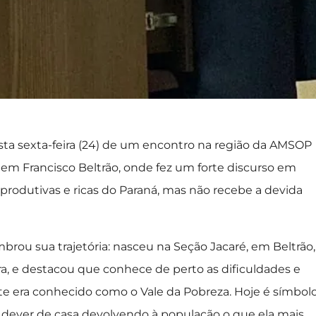
sta sexta-feira (24) de um encontro na região da AMSOP
 em Francisco Beltrão, onde fez um forte discurso em
produtivas e ricas do Paraná, mas não recebe a devida
ou sua trajetória: nasceu na Seção Jacaré, em Beltrão, 
tra, e destacou que conhece de perto as dificuldades e
ste era conhecido como o Vale da Pobreza. Hoje é símbol
o dever de casa devolvendo à população o que ela mais