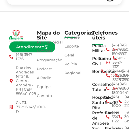
Mapa do
Categorias
Telefones
Site
úteis
Ampére
Página Inicial
Polícia
(46)
(46)
Esporte
Atendimento
3547-
9350
Militar
Notícias
1504
8931
(46) 3547-
Geral
Polícia
Samu
(46)
192
1236
Programação
3547-
Civil
Polícia
1321
Rua dos
Podcast
Bombeiros
193
(46)
(46)
(46)
Andradas,
Regional
3547-
92001
260
Nº 249,
A Radio
3528
4779
019
Centro
Conselho
(46)
(46)
Ampére -
Equipe
3547-
9880
Tutelar
PR | CEP
1801
0441
85640-028
Contato
Hospital
Sec.
(46)
(4
3547-
35
Santa
Saúde
CNPJ:
1000
21
77.296.143/0001-
Rita
17
Prefeitura
Fórum
(46)
(4
3547-
39
de
1122
61
Ampére
Sec.
Paroquia
(46)
(4