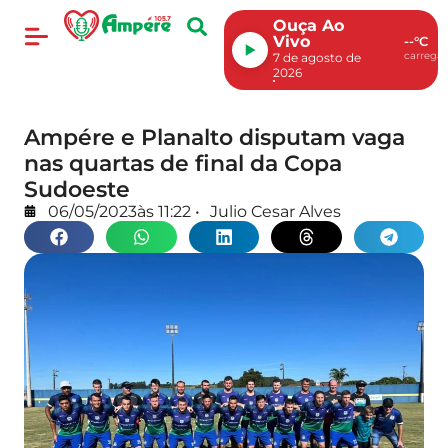
Ouça Ao
Vivo
--°C
carregan
7 de agosto de
2026
Ampére e Planalto disputam vaga
nas quartas de final da Copa
Sudoeste
06/05/2023
às
11:22
•
Julio Cesar Alves