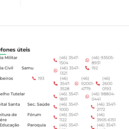
efones úteis
ia Militar
(46) 3547-
(46) 93505-
1504
8931
ia Civil
Samu
(46) 3547-
192
1321
beiros
193
(46)
(46)
(46)
3547-
92001-
2600
3528
4779
0193
elho Tutelar
(46) 3547-
(46) 98804-
1801
0441
ital Santa
Sec. Saúde
(46) 3547-
(46) 3547-
1000
2172
eitura de
Fórum
(46) 3547-
(46)
ére
1122
3905-6151
 Educação
Paroquia
(46) 3547-
(46) 3547-