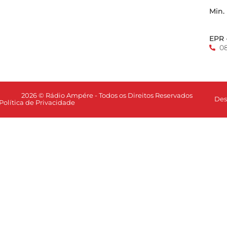
Min.
EPR 
0
2026 © Rádio Ampére - Todos os Direitos Reservados
Des
Política de Privacidade