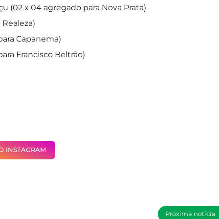
çu (02 x 04 agregado para Nova Prata)
 Realeza)
 para Capanema)
ara Francisco Beltrão)
NO INSTAGRAM
Próxima notícia