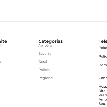
ite
Categorias
Tel
l
Ampére
Políc
Esporte
Políc
o
Geral
Bom
Polícia
Regional
Cons
Hosp
Rita
Pref
Amp
Sec.