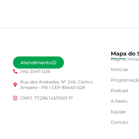
Mapa do S
Página Inicia
Atendimento
Notícias
(46) 3547-1236
Programaçã
Rua dos Andradas, Nº 249, Centro
Ampére - PR | CEP 85640-028
Podcast
CNPJ: 77.296.143/0001-17
A Radio
Equipe
Contato