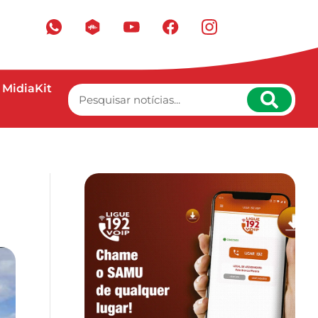
MidiaKit