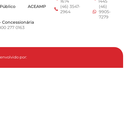
1674
1445
 Público
ACEAMP
(46) 3547-
(46)
2964
9905-
7279
- Concessionária
800 277 0163
envolvido por: