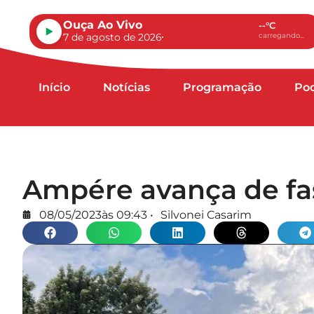
Ouça Ao Vivo
--°C
7 de agosto de 2026
carregando...
Início
Notícias
Programação
Po
Ampére avança de fa
08/05/2023
às
09:43
•
Silvonei Casarim