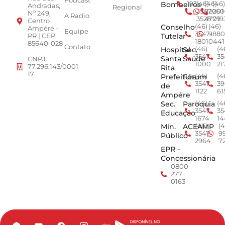
Podcast
Bombeiros
193
(46)
(46)
(46)
Andradas,
Regional
3547-
92001
260
Nº 249,
A Radio
3528
4779
019
Centro
Conselho
(46)
(46)
Ampére -
Equipe
3547-
9880
Tutelar
PR | CEP
1801
0441
85640-028
Contato
Hospital
Sec.
(46)
(4
3547-
35
Santa
Saúde
CNPJ:
1000
21
77.296.143/0001-
Rita
17
Prefeitura
Fórum
(46)
(4
3547-
39
de
1122
61
Ampére
Sec.
Paroquia
(46)
(4
3547-
35
Educação
1674
14
Min.
ACEAMP
(46)
(4
3547-
9
Público
2964
7
EPR -
Concessionária
0800
277
0163