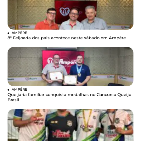
AMPÉRE
8ª Feijoada dos pais acontece neste sábado em Ampére
AMPÉRE
Queijaria familiar conquista medalhas no Concurso Queijo
Brasil