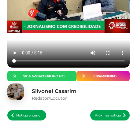
SIGA NOSSO GRUPO NO WHATSAPP
SIGA-NOS NO INSTAGRAM
Silvonei Casarim
Redator/Locutor
Notícia anterior
Próxima notícia