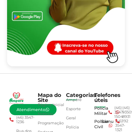
Mapa do
Categorias
Telefones
Site
úteis
Ampére
Página Inicial
Polícia
(46)
(46)
Esporte
Atendimento
3547-
9350
Militar
Notícias
1504
8931
(46) 3547-
Geral
Polícia
Samu
(46)
192
1236
Programação
3547-
Civil
Polícia
1321
Rua dos