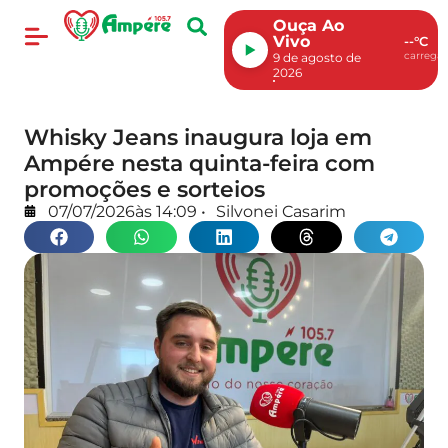
Ouça Ao
Vivo
--°C
carregan
9 de agosto de
2026
Whisky Jeans inaugura loja em
Ampére nesta quinta-feira com
promoções e sorteios
07/07/2026
às
14:09
•
Silvonei Casarim