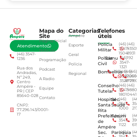
Mapa do
Categorias
Telefones
Site
úteis
Ampére
Página Inicial
Polícia
(46)
(46)
Esporte
Atendimento
3547-
9350
Militar
Notícias
1504
8931
(46) 3547-
Geral
Polícia
Samu
(46)
192
1236
Programação
3547-
Civil
Polícia
1321
Rua dos
Podcast
Bombeiros
193
(46)
(46)
(46)
Andradas,
Regional
3547-
92001
260
Nº 249,
A Radio
3528
4779
019
Centro
Conselho
(46)
(46)
Ampére -
Equipe
3547-
9880
Tutelar
PR | CEP
1801
0441
85640-028
Contato
Hospital
Sec.
(46)
(4
3547-
35
Santa
Saúde
CNPJ:
1000
21
77.296.143/0001-
Rita
17
Prefeitura
Fórum
(46)
(4
3547-
39
de
1122
61
Ampére
Sec.
Paroquia
(46)
(4
3547-
35