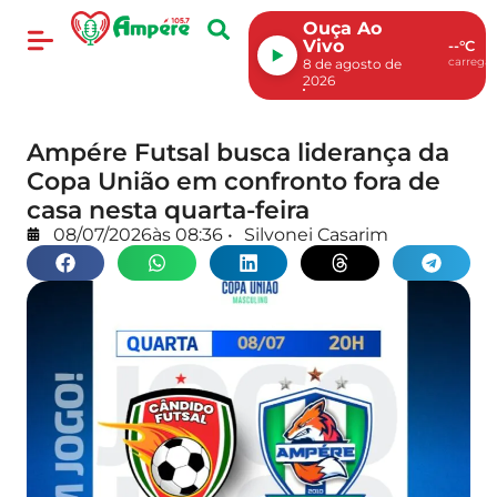
Ouça Ao
Vivo
--°C
carregan
8 de agosto de
2026
Ampére Futsal busca liderança da
Copa União em confronto fora de
casa nesta quarta-feira
08/07/2026
às
08:36
•
Silvonei Casarim