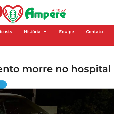
dcasts
História
Equipe
Contato
nto morre no hospital