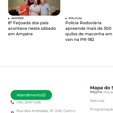
AMPÉRE
POLICIAL
8ª Feijoada dos pais
Polícia Rodoviária
acontece neste sábado
apreende mais de 300
em Ampére
quilos de maconha em
van na PR-182
Mapa do S
Página Inicia
Atendimento
Notícias
(46) 3547-1236
Programaçã
Rua dos Andradas, Nº 249, Centro