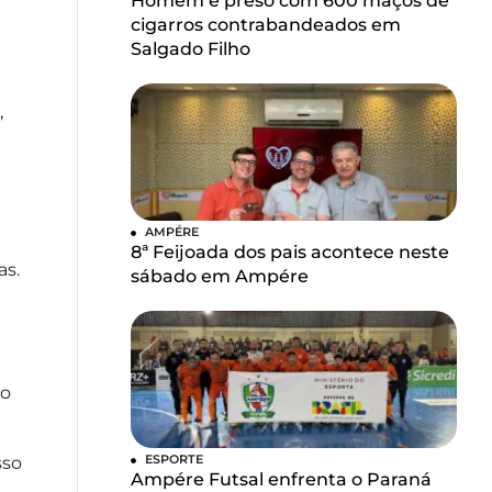
Homem é preso com 600 maços de
cigarros contrabandeados em
Salgado Filho
,
AMPÉRE
8ª Feijoada dos pais acontece neste
as.
sábado em Ampére
ho
ESPORTE
sso
Ampére Futsal enfrenta o Paraná