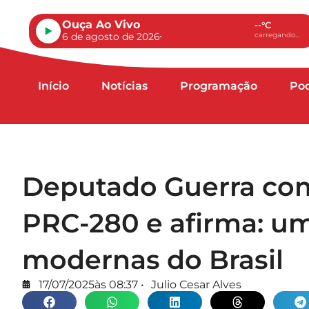
Ouça Ao Vivo
--°C
6 de agosto de 2026
carregando...
Início
Notícias
Programação
Po
Deputado Guerra co
PRC-280 e afirma: um
modernas do Brasil
17/07/2025
às
08:37
•
Julio Cesar Alves