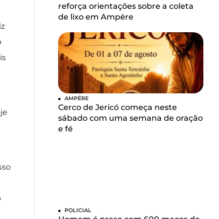
reforça orientações sobre a coleta
de lixo em Ampére
iz
o
is
AMPÉRE
Cerco de Jericó começa neste
je
sábado com uma semana de oração
e fé
sso
o
POLICIAL