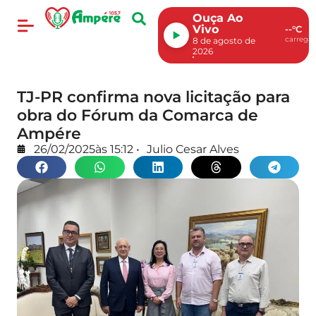
Ouça Ao
Vivo
--°C
carregan
8 de agosto de
2026
TJ-PR confirma nova licitação para
obra do Fórum da Comarca de
Ampére
26/02/2025
às
15:12
•
Julio Cesar Alves