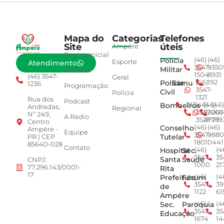
Mapa do
Categorias
Telefones
Site
úteis
Ampére
Página Inicial
Polícia
(46)
(46)
Esporte
Atendimento
3547-
9350
Militar
Notícias
1504
8931
(46) 3547-
Geral
Polícia
Samu
(46)
192
1236
Programação
3547-
Civil
Polícia
1321
Rua dos
Podcast
Bombeiros
193
(46)
(46)
(46)
Andradas,
Regional
3547-
92001
260
Nº 249,
A Radio
3528
4779
019
Centro
Conselho
(46)
(46)
Ampére -
Equipe
3547-
9880
Tutelar
PR | CEP
1801
0441
85640-028
Contato
Hospital
Sec.
(46)
(4
3547-
35
Santa
Saúde
CNPJ:
1000
21
77.296.143/0001-
Rita
17
Prefeitura
Fórum
(46)
(4
3547-
39
de
1122
61
Ampére
Sec.
Paroquia
(46)
(4
3547-
35
Educação
1674
14