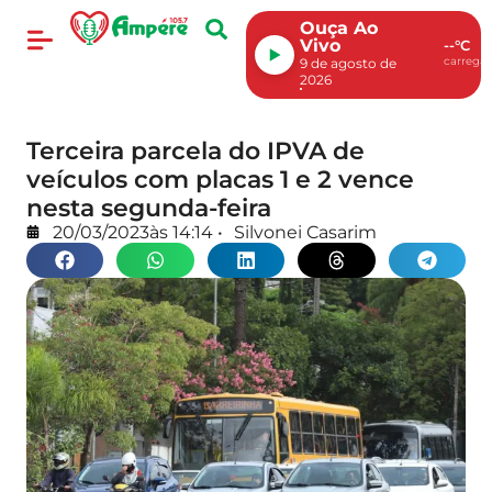
Ouça Ao
Vivo
--°C
carregan
9 de agosto de
2026
Terceira parcela do IPVA de
veículos com placas 1 e 2 vence
nesta segunda-feira
20/03/2023
às
14:14
•
Silvonei Casarim