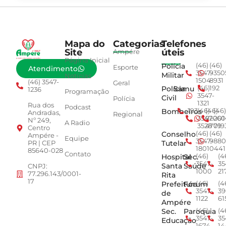
Mapa do
Categorias
Telefones
Site
úteis
Ampére
Página Inicial
Polícia
(46)
(46)
Esporte
Atendimento
3547-
9350
Militar
Notícias
1504
8931
(46) 3547-
Geral
Polícia
Samu
(46)
192
1236
Programação
3547-
Civil
Polícia
1321
Rua dos
Podcast
Bombeiros
193
(46)
(46)
(46)
Andradas,
Regional
3547-
92001
260
Nº 249,
A Radio
3528
4779
019
Centro
Conselho
(46)
(46)
Ampére -
Equipe
3547-
9880
Tutelar
PR | CEP
1801
0441
85640-028
Contato
Hospital
Sec.
(46)
(4
3547-
35
Santa
Saúde
CNPJ:
1000
21
77.296.143/0001-
Rita
17
Prefeitura
Fórum
(46)
(4
3547-
39
de
1122
61
Ampére
Sec.
Paroquia
(46)
(4
3547-
35
Educação
1674
14