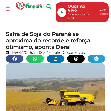
Ouça Ao
Vivo
--°C
carregan
6 de agosto de
2026
Safra de Soja do Paraná se
aproxima do recorde e reforça
otimismo, aponta Deral
16/01/2026
às
08:52
•
Julio Cesar Alves