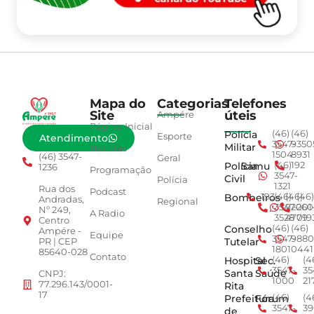
Mapa do
Categorias
Telefones
Site
úteis
Ampére
Página Inicial
Polícia
(46)
(46)
Esporte
Atendimento
3547-
9350
Militar
Notícias
1504
8931
(46) 3547-
Geral
Polícia
Samu
(46)
192
1236
Programação
3547-
Civil
Polícia
1321
Rua dos
Podcast
Bombeiros
193
(46)
(46)
(46)
Andradas,
Regional
3547-
92001
260
Nº 249,
A Radio
3528
4779
019
Centro
Conselho
(46)
(46)
Ampére -
Equipe
3547-
9880
Tutelar
PR | CEP
1801
0441
85640-028
Contato
Hospital
Sec.
(46)
(4
3547-
35
Santa
Saúde
CNPJ:
1000
21
77.296.143/0001-
Rita
17
Prefeitura
Fórum
(46)
(4
3547-
39
de