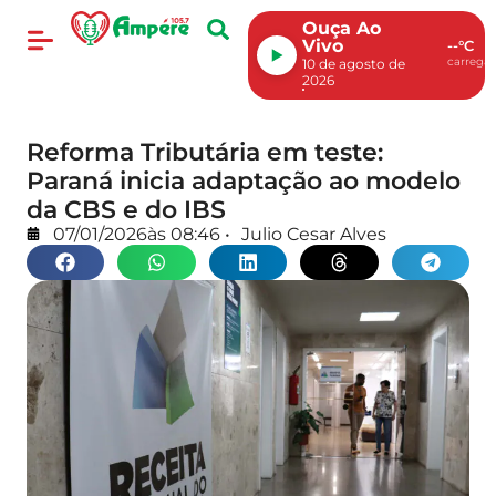
Ouça Ao
Vivo
--°C
carregan
10 de agosto de
2026
Reforma Tributária em teste:
Paraná inicia adaptação ao modelo
da CBS e do IBS
07/01/2026
às
08:46
•
Julio Cesar Alves