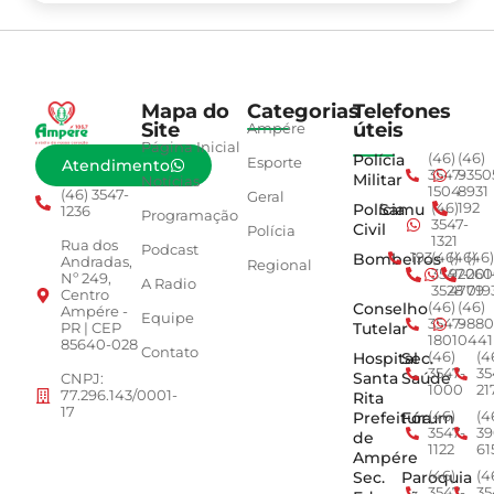
Mapa do
Categorias
Telefones
Site
úteis
Ampére
Página Inicial
Polícia
(46)
(46)
Esporte
Atendimento
3547-
9350
Militar
Notícias
1504
8931
(46) 3547-
Geral
Polícia
Samu
(46)
192
1236
Programação
3547-
Civil
Polícia
1321
Rua dos
Podcast
Bombeiros
193
(46)
(46)
(46)
Andradas,
Regional
3547-
92001
260
Nº 249,
A Radio
3528
4779
019
Centro
Conselho
(46)
(46)
Ampére -
Equipe
3547-
9880
Tutelar
PR | CEP
1801
0441
85640-028
Contato
Hospital
Sec.
(46)
(4
3547-
35
Santa
Saúde
CNPJ:
1000
21
77.296.143/0001-
Rita
17
Prefeitura
Fórum
(46)
(4
3547-
39
de
1122
61
Ampére
Sec.
Paroquia
(46)
(4
3547-
35