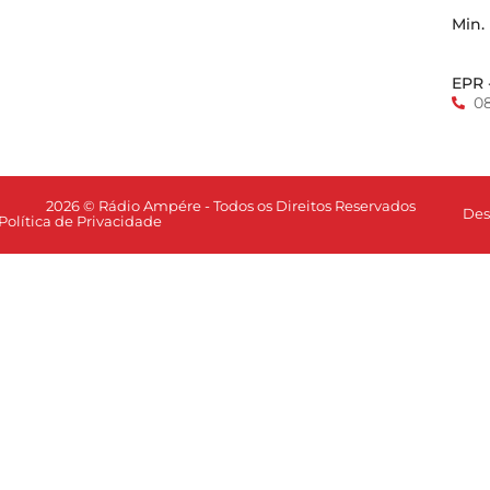
Min.
EPR 
0
2026 © Rádio Ampére - Todos os Direitos Reservados
Des
Política de Privacidade