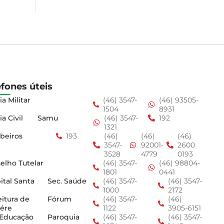
efones úteis
ia Militar
(46) 3547-
(46) 93505-
1504
8931
ia Civil
Samu
(46) 3547-
192
1321
beiros
193
(46)
(46)
(46)
3547-
92001-
2600
3528
4779
0193
elho Tutelar
(46) 3547-
(46) 98804-
1801
0441
ital Santa
Sec. Saúde
(46) 3547-
(46) 3547-
1000
2172
eitura de
Fórum
(46) 3547-
(46)
ére
1122
3905-6151
 Educação
Paroquia
(46) 3547-
(46) 3547-