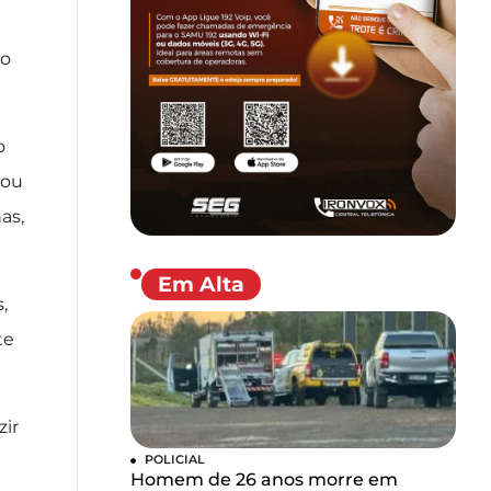
vo
o
 ou
as,
Em Alta
,
te
zir
POLICIAL
Homem de 26 anos morre em