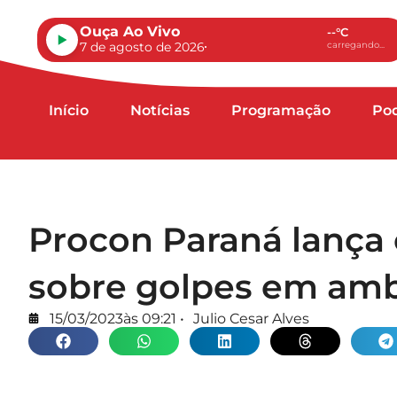
Ouça Ao Vivo
--°C
7 de agosto de 2026
carregando...
Início
Notícias
Programação
Po
Procon Paraná lança
sobre golpes em ambi
15/03/2023
às
09:21
•
Julio Cesar Alves