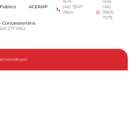
1674
1445
 Público
ACEAMP
(46) 3547-
(46)
2964
9905-
7279
- Concessionária
800 277 0163
envolvido por: