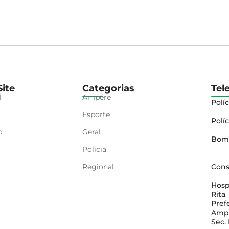
ite
Categorias
Tel
l
Ampére
Políc
Esporte
Políc
o
Geral
Bom
Polícia
Regional
Cons
Hosp
Rita
Pref
Amp
Sec.