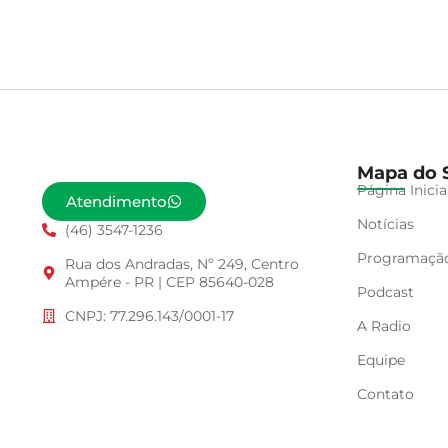
Mapa do S
Página Inicia
Atendimento
Notícias
(46) 3547-1236
Programaçã
Rua dos Andradas, Nº 249, Centro
Ampére - PR | CEP 85640-028
Podcast
CNPJ: 77.296.143/0001-17
A Radio
Equipe
Contato