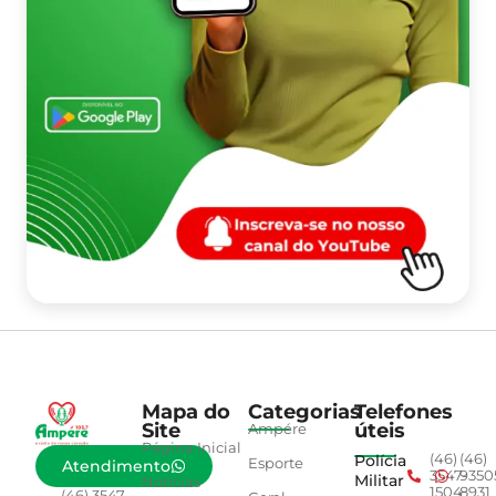
Mapa do
Categorias
Telefones
Site
úteis
Ampére
Página Inicial
Polícia
(46)
(46)
Esporte
Atendimento
3547-
9350
Militar
Notícias
1504
8931
(46) 3547-