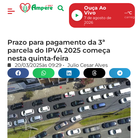
Ouça Ao
Vivo
--°C
carregan
7 de agosto de
2026
Prazo para pagamento da 3ª
parcela do IPVA 2025 começa
nesta quinta-feira
20/03/2025
às
09:29
•
Julio Cesar Alves