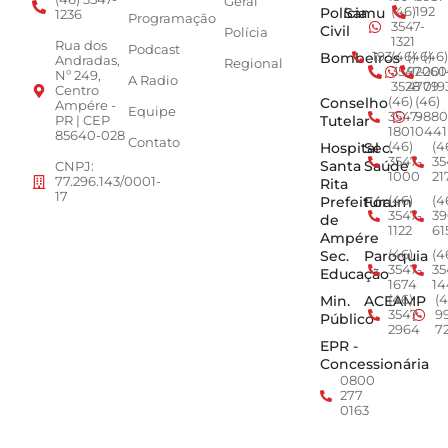
Geral
Polícia
Samu
(46)
192
1236
Programação
3547-
Civil
Polícia
1321
Rua dos
Podcast
Bombeiros
193
(46)
(46)
(46)
Andradas,
Regional
3547-
92001
260
Nº 249,
A Radio
3528
4779
019
Centro
Conselho
(46)
(46)
Ampére -
Equipe
3547-
9880
Tutelar
PR | CEP
1801
0441
85640-028
Contato
Hospital
Sec.
(46)
(4
3547-
35
Santa
Saúde
CNPJ:
1000
21
77.296.143/0001-
Rita
17
Prefeitura
Fórum
(46)
(4
3547-
39
de
1122
61
Ampére
Sec.
Paroquia
(46)
(4
3547-
35
Educação
1674
14
Min.
ACEAMP
(46)
(4
3547-
9
Público
2964
7
EPR -
Concessionária
0800
277
0163