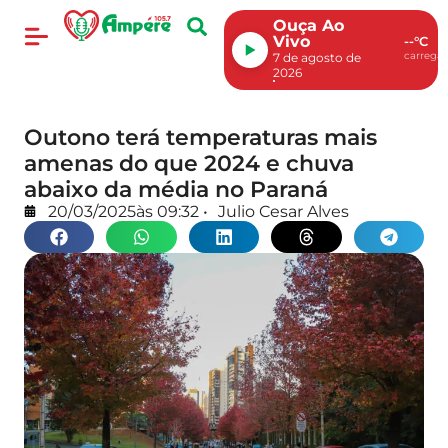
Ouça Ao
Vivo
--°C
carregan
7 de agosto de
2026
Outono terá temperaturas mais
amenas do que 2024 e chuva
abaixo da média no Paraná
20/03/2025
às
09:32
•
Julio Cesar Alves