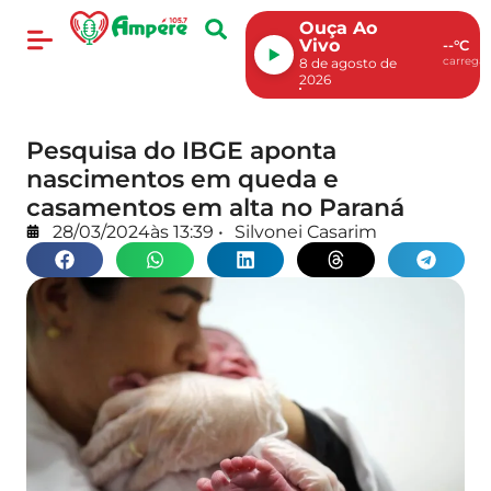
Ouça Ao
Vivo
--°C
carregan
8 de agosto de
2026
Pesquisa do IBGE aponta
nascimentos em queda e
casamentos em alta no Paraná
28/03/2024
às
13:39
•
Silvonei Casarim