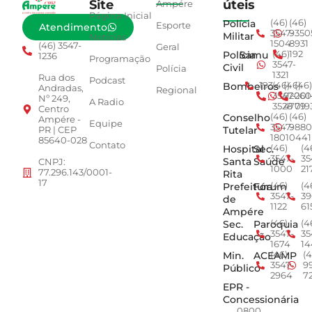
Site
úteis
Ampére
Página Inicial
Polícia
(46)
(46)
Esporte
Atendimento
3547-
9350
Militar
Notícias
1504
8931
(46) 3547-
Geral
Polícia
Samu
(46)
192
1236
Programação
3547-
Civil
Polícia
1321
Rua dos
Podcast
Bombeiros
193
(46)
(46)
(46)
Andradas,
Regional
3547-
92001
260
Nº 249,
A Radio
3528
4779
019
Centro
Conselho
(46)
(46)
Ampére -
Equipe
3547-
9880
Tutelar
PR | CEP
1801
0441
85640-028
Contato
Hospital
Sec.
(46)
(4
3547-
35
Santa
Saúde
CNPJ:
1000
21
77.296.143/0001-
Rita
17
Prefeitura
Fórum
(46)
(4
3547-
39
de
1122
61
Ampére
Sec.
Paroquia
(46)
(4
3547-
35
Educação
1674
14
Min.
ACEAMP
(46)
(4
3547-
9
Público
2964
7
EPR -
Concessionária
0800