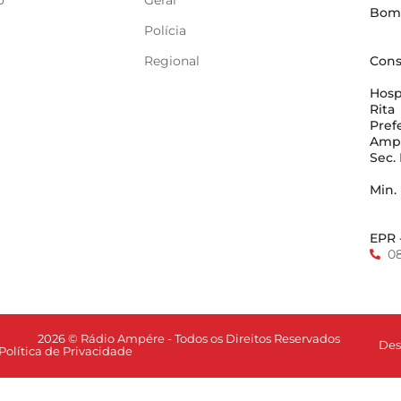
o
Geral
Bom
Polícia
Regional
Cons
Hosp
Rita
Pref
Amp
Sec.
Min.
EPR 
0
2026 © Rádio Ampére - Todos os Direitos Reservados
Des
Política de Privacidade