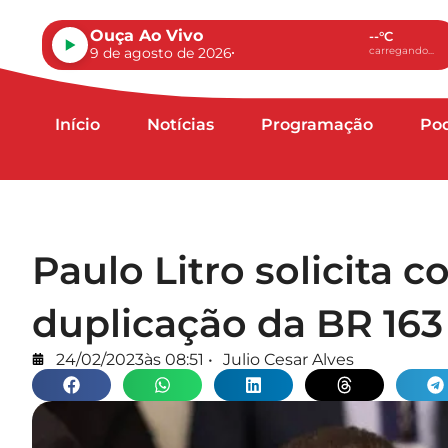
Ouça Ao Vivo
--°C
9 de agosto de 2026
carregando...
Início
Notícias
Programação
Po
Paulo Litro solicita 
duplicação da BR 163
24/02/2023
às
08:51
•
Julio Cesar Alves