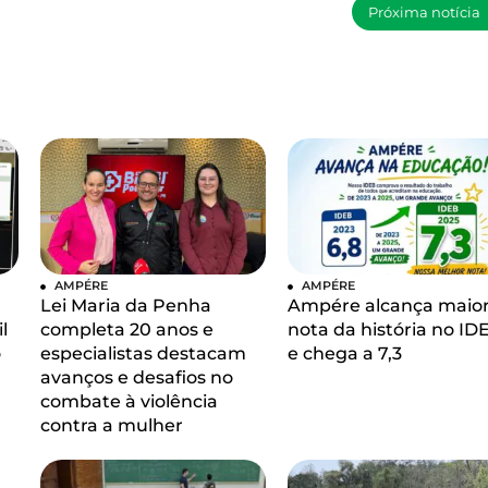
Próxima notícia
AMPÉRE
AMPÉRE
Lei Maria da Penha
Ampére alcança maio
l
completa 20 anos e
nota da história no ID
o
especialistas destacam
e chega a 7,3
avanços e desafios no
combate à violência
contra a mulher