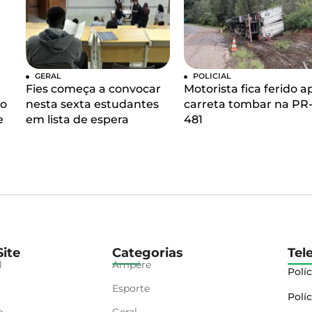
GERAL
POLICIAL
Fies começa a convocar
Motorista fica ferido a
so
nesta sexta estudantes
carreta tombar na PR
e
em lista de espera
481
ite
Categorias
Tel
l
Ampére
Políc
Esporte
Políc