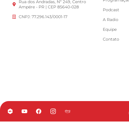
Programaçã
Rua dos Andradas, Nº 249, Centro
Ampére - PR | CEP 85640-028
Podcast
CNPJ: 77.296.143/0001-17
A Radio
Equipe
Contato