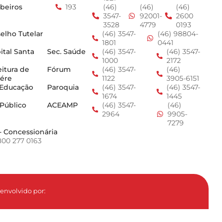
beiros
193
(46)
(46)
(46)
3547-
92001-
2600
3528
4779
0193
elho Tutelar
(46) 3547-
(46) 98804-
1801
0441
ital Santa
Sec. Saúde
(46) 3547-
(46) 3547-
1000
2172
eitura de
Fórum
(46) 3547-
(46)
ére
1122
3905-6151
 Educação
Paroquia
(46) 3547-
(46) 3547-
1674
1445
 Público
ACEAMP
(46) 3547-
(46)
2964
9905-
7279
- Concessionária
800 277 0163
envolvido por: