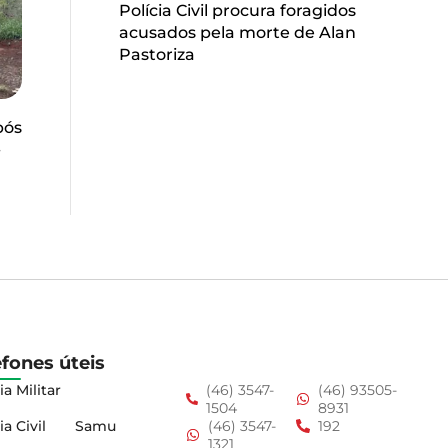
Polícia Civil procura foragidos
acusados pela morte de Alan
Pastoriza
pós
-
efones úteis
ia Militar
(46) 3547-
(46) 93505-
1504
8931
ia Civil
Samu
(46) 3547-
192
1321