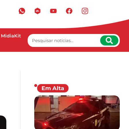
MidiaKit
Em Alta