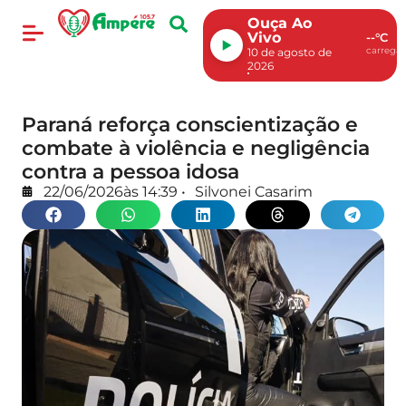
Ouça Ao
Vivo
--°C
carregan
10 de agosto de
2026
Paraná reforça conscientização e
combate à violência e negligência
contra a pessoa idosa
22/06/2026
às
14:39
•
Silvonei Casarim