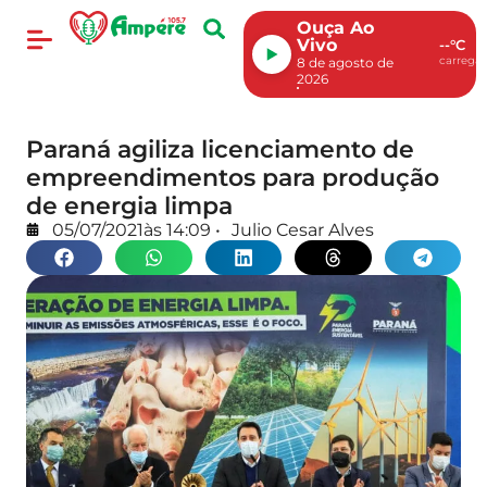
Ouça Ao
Vivo
--°C
carregan
8 de agosto de
2026
Paraná agiliza licenciamento de
empreendimentos para produção
de energia limpa
05/07/2021
às
14:09
•
Julio Cesar Alves