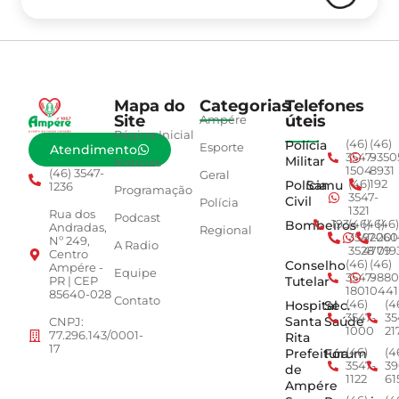
Mapa do
Categorias
Telefones
Site
úteis
Ampére
Página Inicial
Polícia
(46)
(46)
Esporte
Atendimento
3547-
9350
Militar
Notícias
1504
8931
(46) 3547-
Geral
Polícia
Samu
(46)
192
1236
Programação
3547-
Civil
Polícia
1321
Rua dos
Podcast
Bombeiros
193
(46)
(46)
(46)
Andradas,
Regional
3547-
92001
260
Nº 249,
A Radio
3528
4779
019
Centro
Conselho
(46)
(46)
Ampére -
Equipe
3547-
9880
Tutelar
PR | CEP
1801
0441
85640-028
Contato
Hospital
Sec.
(46)
(4
3547-
35
Santa
Saúde
CNPJ:
1000
21
77.296.143/0001-
Rita
17
Prefeitura
Fórum
(46)
(4
3547-
39
de
1122
61
Ampére