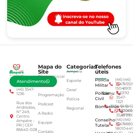
Mapa do
Categorias
Telefones
Site
úteis
Ampére
Página Inicial
Polícia
(46)
(46)
Esporte
Atendimento
3547-
9350
Militar
Notícias
1504
8931
(46) 3547-
Geral
Polícia
Samu
(46)
192
1236
Programação
3547-
Civil
Polícia
1321
Rua dos
Podcast
Bombeiros
193
(46)
(46)
(46)
Andradas,
Regional
3547-
92001
260
Nº 249,
A Radio
3528
4779
019
Centro
Conselho
(46)
(46)
Ampére -
Equipe
3547-
9880
Tutelar
PR | CEP
1801
0441
85640-028
Contato
(46)
(4