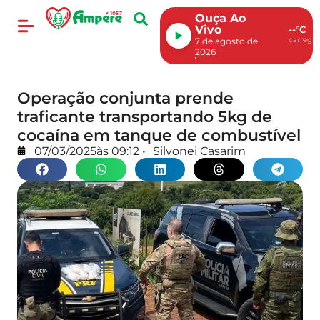
Ouça Ao
Vivo
--°C
carregan
7 de agosto de
2026
Operação conjunta prende
traficante transportando 5kg de
cocaína em tanque de combustível
07/03/2025
às
09:12
•
Silvonei Casarim