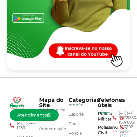
Mapa do
Categorias
Telefones
Site
úteis
Ampére
Página Inicial
Polícia
(46)
(46)
Esporte
Atendimento
3547-
9350
Militar
Notícias
1504
8931
(46) 3547-
Geral
Polícia
Samu
(46)
192
1236
Programação
3547-
Civil
Polícia
1321