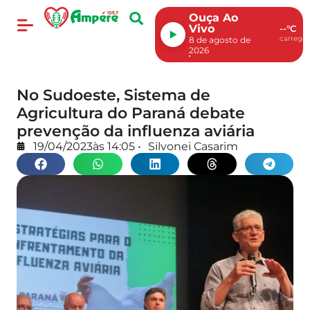
Ouça Ao
Vivo
--°C
carregan
8 de agosto de
2026
No Sudoeste, Sistema de
Agricultura do Paraná debate
prevenção da influenza aviária
19/04/2023
às
14:05
•
Silvonei Casarim