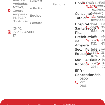
Rua dos
Podcast
Bombeiros
193
(46)
(46)
(46)
Andradas,
Regional
3547-
92001
260
Nº 249,
A Radio
3528
4779
019
Centro
Conselho
(46)
(46)
Ampére -
Equipe
3547-
9880
Tutelar
PR | CEP
1801
0441
85640-028
Contato
Hospital
Sec.
(46)
(4
3547-
35
Santa
Saúde
CNPJ:
1000
21
77.296.143/0001-
Rita
17
Prefeitura
Fórum
(46)
(4
3547-
39
de
1122
61
Ampére
Sec.
Paroquia
(46)
(4
3547-
35
Educação
1674
14
Min.
ACEAMP
(46)
(4
3547-
9
Público
2964
7
EPR -
Concessionária
0800
277
0163