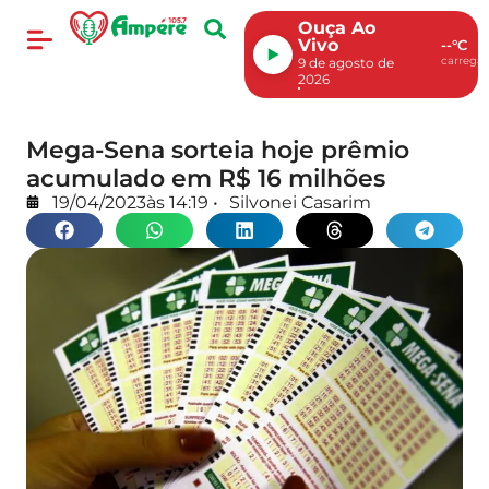
Ouça Ao
Vivo
--°C
carregan
9 de agosto de
2026
Mega-Sena sorteia hoje prêmio
acumulado em R$ 16 milhões
19/04/2023
às
14:19
•
Silvonei Casarim