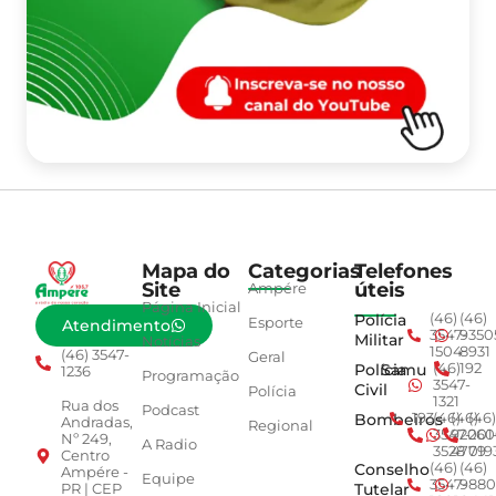
Mapa do
Categorias
Telefones
Site
úteis
Ampére
Página Inicial
Polícia
(46)
(46)
Esporte
Atendimento
3547-
9350
Militar
Notícias
1504
8931
(46) 3547-
Geral
Polícia
Samu
(46)
192
1236
Programação
3547-
Civil
Polícia
1321
Rua dos
Podcast
Bombeiros
193
(46)
(46)
(46)
Andradas,
Regional
3547-
92001
260
Nº 249,
A Radio
3528
4779
019
Centro
Conselho
(46)
(46)
Ampére -
Equipe
3547-
9880
Tutelar
PR | CEP