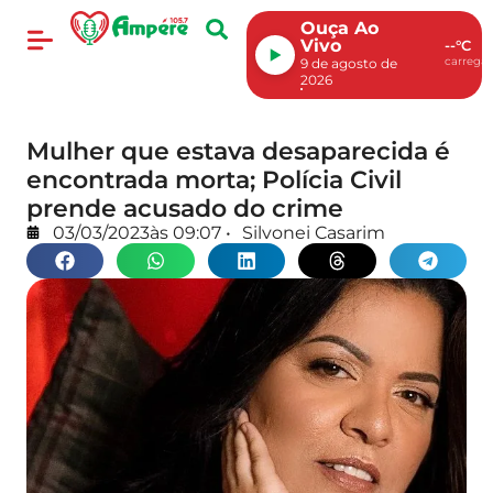
Ouça Ao
Vivo
--°C
carregan
9 de agosto de
2026
Mulher que estava desaparecida é
encontrada morta; Polícia Civil
prende acusado do crime
03/03/2023
às
09:07
•
Silvonei Casarim