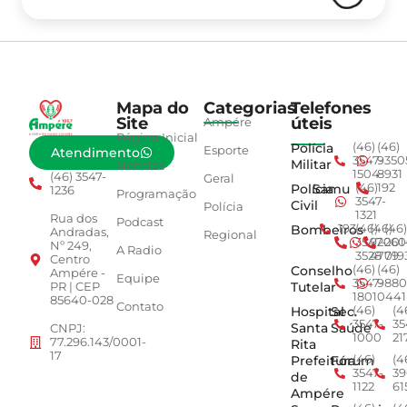
Mapa do
Categorias
Telefones
Site
úteis
Ampére
Página Inicial
Polícia
(46)
(46)
Esporte
Atendimento
3547-
9350
Militar
Notícias
1504
8931
(46) 3547-
Geral
Polícia
Samu
(46)
192
1236
Programação
3547-
Civil
Polícia
1321
Rua dos
Podcast
Bombeiros
193
(46)
(46)
(46)
Andradas,
Regional
3547-
92001
260
Nº 249,
A Radio
3528
4779
019
Centro
Conselho
(46)
(46)
Ampére -
Equipe
3547-
9880
Tutelar
PR | CEP
1801
0441
85640-028
Contato
Hospital
Sec.
(46)
(4
3547-
35
Santa
Saúde
CNPJ:
1000
21
77.296.143/0001-
Rita
17
Prefeitura
Fórum
(46)
(4
3547-
39
de
1122
61
Ampére