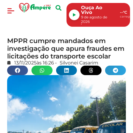
Ouça Ao
Vivo
--°C
carregan
9 de agosto de
2026
MPPR cumpre mandados em
investigação que apura fraudes em
licitações do transporte escolar
13/11/2025
às
16:26
•
Silvonei Casarim