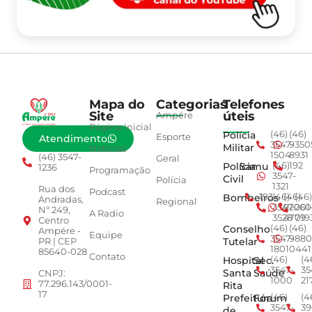
Mapa do
Categorias
Telefones
Site
úteis
Ampére
Página Inicial
Polícia
(46)
(46)
Esporte
Atendimento
3547-
9350
Militar
Notícias
1504
8931
(46) 3547-
Geral
Polícia
Samu
(46)
192
1236
Programação
3547-
Civil
Polícia
1321
Rua dos
Podcast
Bombeiros
193
(46)
(46)
(46)
Andradas,
Regional
3547-
92001
260
Nº 249,
A Radio
3528
4779
019
Centro
Conselho
(46)
(46)
Ampére -
Equipe
3547-
9880
Tutelar
PR | CEP
1801
0441
85640-028
Contato
Hospital
Sec.
(46)
(4
3547-
35
Santa
Saúde
CNPJ:
1000
21
77.296.143/0001-
Rita
17
Prefeitura
Fórum
(46)
(4
3547-
39
de