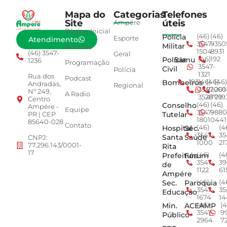
Mapa do
Categorias
Telefones
Site
úteis
Ampére
Página Inicial
Polícia
(46)
(46)
Esporte
Atendimento
3547-
9350
Militar
Notícias
1504
8931
(46) 3547-
Geral
Polícia
Samu
(46)
192
1236
Programação
3547-
Civil
Polícia
1321
Rua dos
Podcast
Bombeiros
193
(46)
(46)
(46)
Andradas,
Regional
3547-
92001
260
Nº 249,
A Radio
3528
4779
019
Centro
Conselho
(46)
(46)
Ampére -
Equipe
3547-
9880
Tutelar
PR | CEP
1801
0441
85640-028
Contato
Hospital
Sec.
(46)
(4
3547-
35
Santa
Saúde
CNPJ:
1000
21
77.296.143/0001-
Rita
17
Prefeitura
Fórum
(46)
(4
3547-
39
de
1122
61
Ampére
Sec.
Paroquia
(46)
(4
3547-
35
Educação
1674
14
Min.
ACEAMP
(46)
(4
3547-
9
Público
2964
7