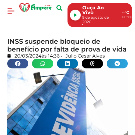
Ouça Ao
Vivo
--°C
carregan
9 de agosto de
2026
INSS suspende bloqueio de
benefício por falta de prova de vida
20/03/2024
às
14:36
•
Julio Cesar Alves