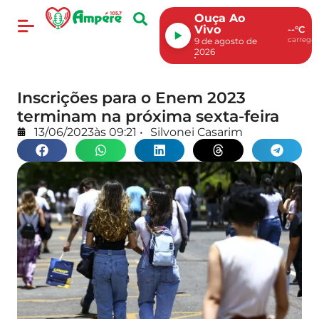
Ouça Ao
Vivo
--°C
carregan
9 de agosto de
2026
Inscrições para o Enem 2023
terminam na próxima sexta-feira
13/06/2023
às
09:21
•
Silvonei Casarim