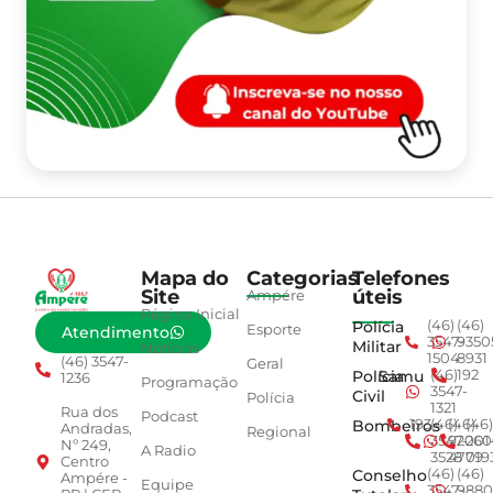
Mapa do
Categorias
Telefones
Site
úteis
Ampére
Página Inicial
Polícia
(46)
(46)
Esporte
Atendimento
3547-
9350
Militar
Notícias
1504
8931
(46) 3547-
Geral
Polícia
Samu
(46)
192
1236
Programação
3547-
Civil
Polícia
1321
Rua dos
Podcast
Bombeiros
193
(46)
(46)
(46)
Andradas,
Regional
3547-
92001
260
Nº 249,
A Radio
3528
4779
019
Centro
Conselho
(46)
(46)
Ampére -
Equipe
3547-
9880