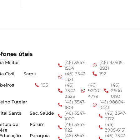
efones úteis
ia Militar
(46) 3547-
(46) 93505-
1504
8931
ia Civil
Samu
(46) 3547-
192
1321
beiros
193
(46)
(46)
(46)
3547-
92001-
2600
3528
4779
0193
elho Tutelar
(46) 3547-
(46) 98804-
1801
0441
ital Santa
Sec. Saúde
(46) 3547-
(46) 3547-
1000
2172
eitura de
Fórum
(46) 3547-
(46)
ére
1122
3905-6151
 Educação
Paroquia
(46) 3547-
(46) 3547-