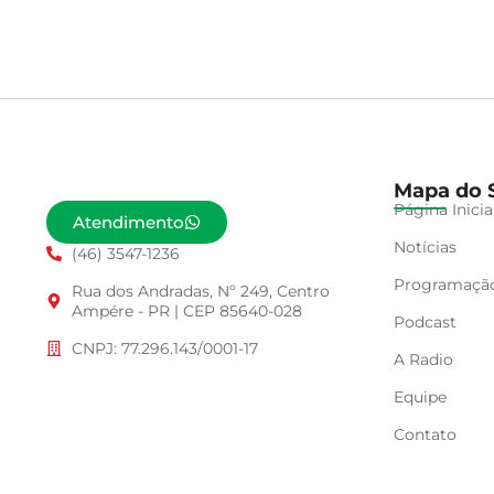
Mapa do S
Página Inicia
Atendimento
Notícias
(46) 3547-1236
Programaçã
Rua dos Andradas, Nº 249, Centro
Ampére - PR | CEP 85640-028
Podcast
CNPJ: 77.296.143/0001-17
A Radio
Equipe
Contato