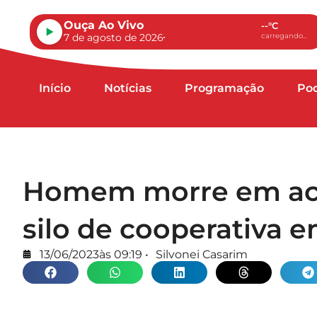
Ouça Ao Vivo
--°C
7 de agosto de 2026
carregando...
Início
Notícias
Programação
Po
Homem morre em aci
silo de cooperativa
13/06/2023
às
09:19
•
Silvonei Casarim