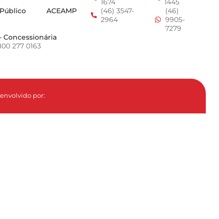
1674
1445
 Público
ACEAMP
(46) 3547-
(46)
2964
9905-
7279
- Concessionária
800 277 0163
envolvido por: