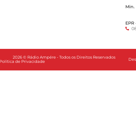
Min.
EPR 
0
2026 © Rádio Ampére - Todos os Direitos Reservados
Des
Política de Privacidade