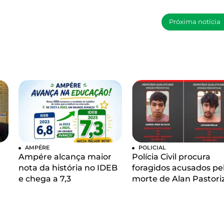
Próxima notícia
AMPÉRE
POLICIAL
Ampére alcança maior
Polícia Civil procura
nota da história no IDEB
foragidos acusados pe
e chega a 7,3
morte de Alan Pastori