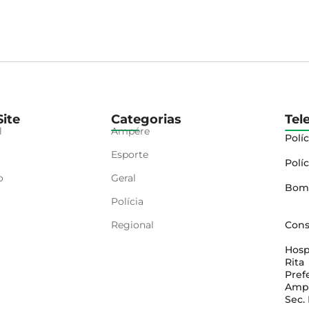
ite
Categorias
Tel
l
Ampére
Políc
Esporte
Políc
o
Geral
Bom
Polícia
Regional
Cons
Hosp
Rita
Pref
Amp
Sec.