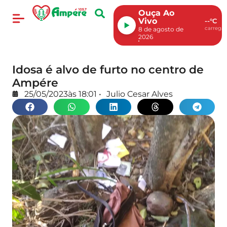
Ouça Ao
Vivo
--°C
carregan
8 de agosto de
2026
Idosa é alvo de furto no centro de
Ampére
25/05/2023
às
18:01
•
Julio Cesar Alves