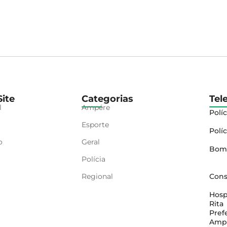
ite
Categorias
Tel
l
Ampére
Políc
Esporte
Políc
o
Geral
Bom
Polícia
Regional
Cons
Hosp
Rita
Pref
Amp