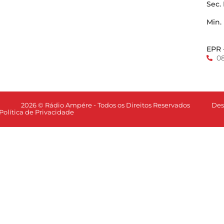
Sec.
Min.
EPR 
0
Des
2026 © Rádio Ampére - Todos os Direitos Reservados
Política de Privacidade