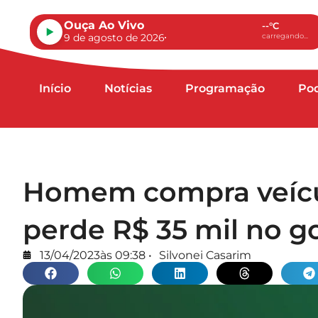
Ouça Ao Vivo
--°C
9 de agosto de 2026
carregando...
Início
Notícias
Programação
Po
Homem compra veícul
perde R$ 35 mil no g
13/04/2023
às
09:38
•
Silvonei Casarim