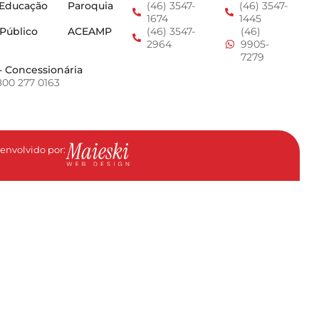
 Educação
Paroquia
(46) 3547-
(46) 3547-
1674
1445
 Público
ACEAMP
(46) 3547-
(46)
2964
9905-
7279
- Concessionária
800 277 0163
envolvido por: