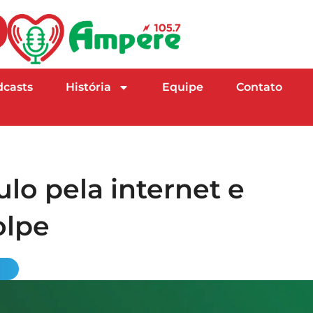
dcasts
História
Equipe
Contato
o pela internet e
olpe