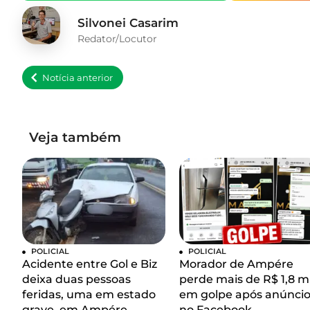
Silvonei Casarim
Redator/Locutor
Notícia anterior
Veja também
POLICIAL
POLICIAL
Acidente entre Gol e Biz
Morador de Ampére
deixa duas pessoas
perde mais de R$ 1,8 mi
feridas, uma em estado
em golpe após anúnci
grave, em Ampére
no Facebook