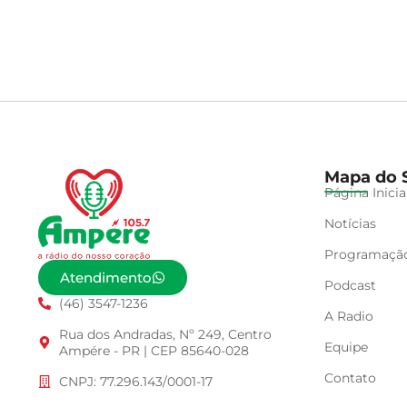
Mapa do S
Página Inicia
Notícias
Programaçã
Atendimento
Podcast
(46) 3547-1236
A Radio
Rua dos Andradas, Nº 249, Centro
Equipe
Ampére - PR | CEP 85640-028
Contato
CNPJ: 77.296.143/0001-17