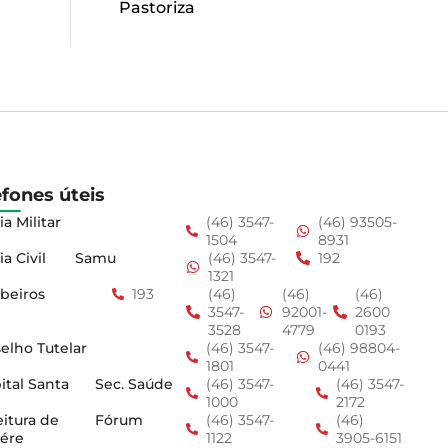
Pastoriza
efones úteis
ia Militar
(46) 3547-
(46) 93505-
1504
8931
ia Civil
Samu
(46) 3547-
192
1321
beiros
193
(46)
(46)
(46)
3547-
92001-
2600
3528
4779
0193
elho Tutelar
(46) 3547-
(46) 98804-
1801
0441
ital Santa
Sec. Saúde
(46) 3547-
(46) 3547-
1000
2172
eitura de
Fórum
(46) 3547-
(46)
ére
1122
3905-6151