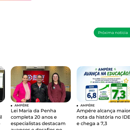
Próxima notícia
AMPÉRE
AMPÉRE
Lei Maria da Penha
Ampére alcança maio
l
completa 20 anos e
nota da história no ID
o
especialistas destacam
e chega a 7,3
avanços e desafios no