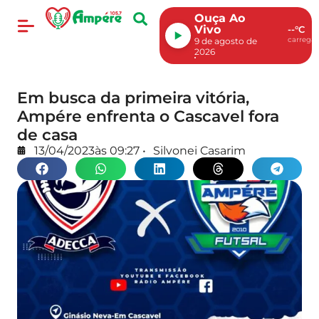
Ouça Ao
Vivo
--°C
carregan
9 de agosto de
2026
Em busca da primeira vitória,
Ampére enfrenta o Cascavel fora
de casa
13/04/2023
às
09:27
•
Silvonei Casarim