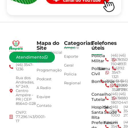
Mapa do
Categorias
Telefones
Site
úteis
Ampére
Página Inicial
Polícia
(46)
(46)
Esporte
Atendimento
3547-
9350
Militar
Notícias
1504
8931
(46) 3547-
Geral
Polícia
Samu
(46)
192
1236
Programação
3547-
Civil
Polícia
1321
Rua dos
Podcast
Bombeiros
193
(46)
(46)
(46)
Andradas,
Regional
3547-
92001
260
Nº 249,
A Radio
3528
4779
019
Centro
Conselho
(46)
(46)
Ampére -
Equipe
3547-
9880
Tutelar
PR | CEP
1801
0441
85640-028
Contato
Hospital
Sec.
(46)
(4
3547-
35
Santa
Saúde
CNPJ:
1000
21
77.296.143/0001-
Rita
17
Prefeitura
Fórum
(46)
(4
3547-
39
de