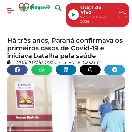
Ouça Ao
Vivo
--°C
carregan
7 de agosto de
2026
Há três anos, Paraná confirmava os
primeiros casos de Covid-19 e
iniciava batalha pela saúde
13/03/2023
às
09:50
•
Silvonei Casarim