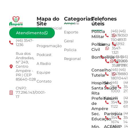
Mapa do
Categorias
Telefones
Site
úteis
Ampére
Página Inicial
Polícia
(46)
(46)
Esporte
Atendimento
3547-
9350
Militar
Notícias
1504
8931
(46) 3547-
Geral
Polícia
Samu
(46)
192
1236
Programação
3547-
Civil
Polícia
1321
Rua dos
Podcast
Bombeiros
193
(46)
(46)
(46)
Andradas,
Regional
3547-
92001
260
Nº 249,
A Radio
3528
4779
019
Centro
Conselho
(46)
(46)
Ampére -
Equipe
3547-
9880
Tutelar
PR | CEP
1801
0441
85640-028
Contato
Hospital
Sec.
(46)
(4
3547-
35
Santa
Saúde
CNPJ:
1000
21
77.296.143/0001-
Rita
17
Prefeitura
Fórum
(46)
(4
3547-
39
de
1122
61
Ampére
Sec.
Paroquia
(46)
(4
3547-
35
Educação
1674
14
Min.
ACEAMP
(46)
(4