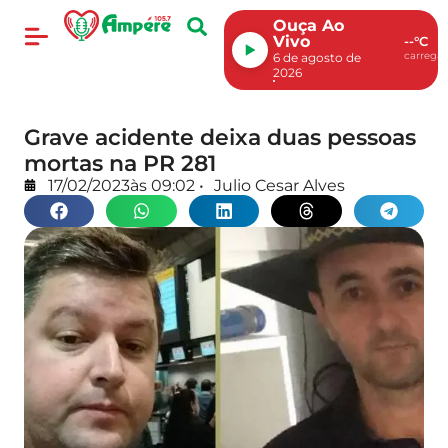
Ouça Ao
Vivo
--°C
carregan
6 de agosto de
2026
Grave acidente deixa duas pessoas
mortas na PR 281
17/02/2023
às
09:02
•
Julio Cesar Alves