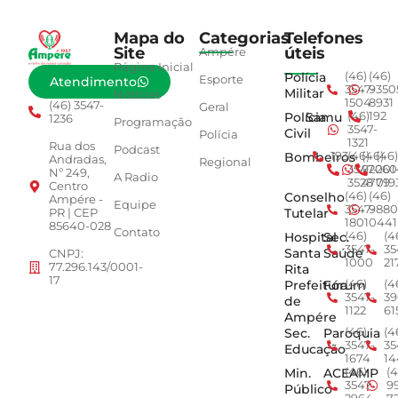
Mapa do
Categorias
Telefones
Site
úteis
Ampére
Página Inicial
Polícia
(46)
(46)
Esporte
Atendimento
3547-
9350
Militar
Notícias
1504
8931
(46) 3547-
Geral
Polícia
Samu
(46)
192
1236
Programação
3547-
Civil
Polícia
1321
Rua dos
Podcast
Bombeiros
193
(46)
(46)
(46)
Andradas,
Regional
3547-
92001
260
Nº 249,
A Radio
3528
4779
019
Centro
Conselho
(46)
(46)
Ampére -
Equipe
3547-
9880
Tutelar
PR | CEP
1801
0441
85640-028
Contato
Hospital
Sec.
(46)
(4
3547-
35
Santa
Saúde
CNPJ:
1000
21
77.296.143/0001-
Rita
17
Prefeitura
Fórum
(46)
(4
3547-
39
de
1122
61
Ampére
Sec.
Paroquia
(46)
(4
3547-
35
Educação
1674
14
Min.
ACEAMP
(46)
(4
3547-
9
Público