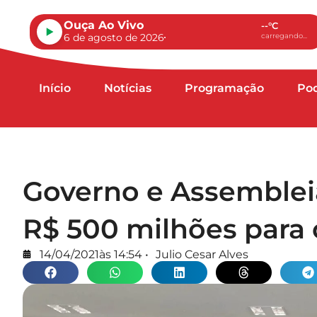
Ouça Ao Vivo
--°C
6 de agosto de 2026
carregando...
Início
Notícias
Programação
Po
Governo e Assemble
R$ 500 milhões para 
14/04/2021
às
14:54
•
Julio Cesar Alves