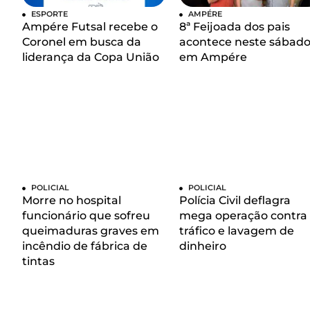
ESPORTE
AMPÉRE
Ampére Futsal recebe o
8ª Feijoada dos pais
Coronel em busca da
acontece neste sábad
liderança da Copa União
em Ampére
POLICIAL
POLICIAL
Morre no hospital
Polícia Civil deflagra
funcionário que sofreu
mega operação contra
queimaduras graves em
tráfico e lavagem de
incêndio de fábrica de
dinheiro
tintas