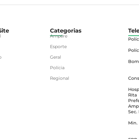
ite
Categorias
Tel
l
Ampére
Políc
Esporte
Políc
o
Geral
Bom
Polícia
Regional
Cons
Hosp
Rita
Pref
Amp
Sec.
Min.