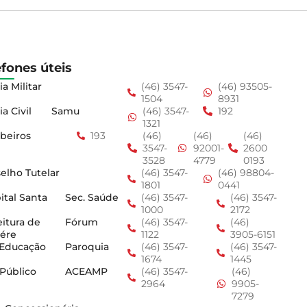
efones úteis
ia Militar
(46) 3547-
(46) 93505-
1504
8931
ia Civil
Samu
(46) 3547-
192
1321
beiros
193
(46)
(46)
(46)
3547-
92001-
2600
3528
4779
0193
elho Tutelar
(46) 3547-
(46) 98804-
1801
0441
ital Santa
Sec. Saúde
(46) 3547-
(46) 3547-
1000
2172
eitura de
Fórum
(46) 3547-
(46)
ére
1122
3905-6151
 Educação
Paroquia
(46) 3547-
(46) 3547-
1674
1445
 Público
ACEAMP
(46) 3547-
(46)
2964
9905-
7279