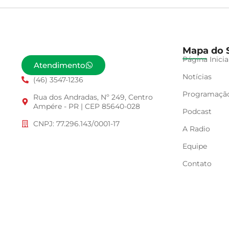
Mapa do S
Página Inicia
Atendimento
Notícias
(46) 3547-1236
Programaçã
Rua dos Andradas, Nº 249, Centro
Ampére - PR | CEP 85640-028
Podcast
CNPJ: 77.296.143/0001-17
A Radio
Equipe
Contato