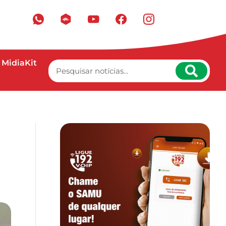
MidiaKit