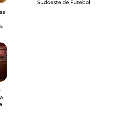
Sudoeste de Futebol
as
s,
r
la
e