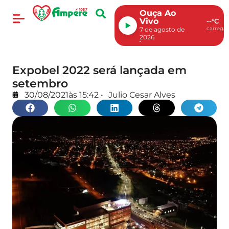
Ouça Ao
Vivo
--°C
carregan
7 de agosto de
2026
Expobel 2022 será lançada em
setembro
30/08/2021
às
15:42
•
Julio Cesar Alves