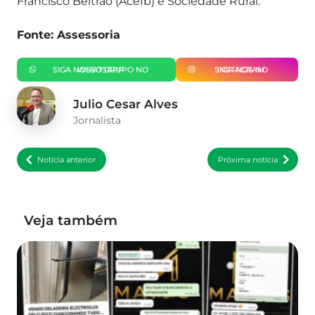
Francisco Beltrão (Acefb) e Sociedade Rural.
Fonte: Assessoria
SIGA NOSSO GRUPO NO WHATSAPP
SIGA-NOS NO INSTAGRAM
Julio Cesar Alves
Jornalista
Notícia anterior
Próxima notícia
Veja também