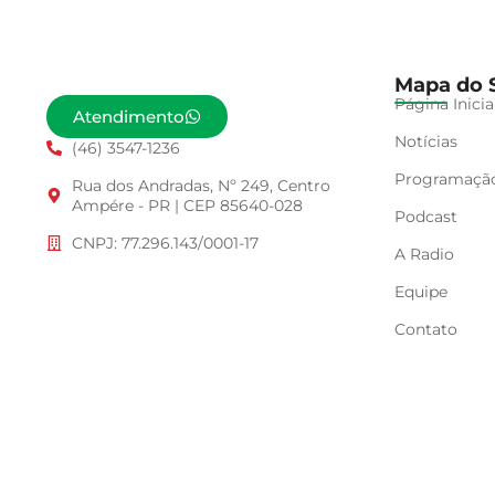
Mapa do S
Página Inicia
Atendimento
Notícias
(46) 3547-1236
Programaçã
Rua dos Andradas, Nº 249, Centro
Ampére - PR | CEP 85640-028
Podcast
CNPJ: 77.296.143/0001-17
A Radio
Equipe
Contato