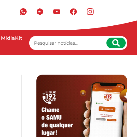
MidiaKit