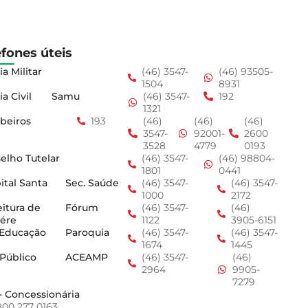
efones úteis
ia Militar
(46) 3547-
(46) 93505-
1504
8931
ia Civil
Samu
(46) 3547-
192
1321
beiros
193
(46)
(46)
(46)
3547-
92001-
2600
3528
4779
0193
elho Tutelar
(46) 3547-
(46) 98804-
1801
0441
ital Santa
Sec. Saúde
(46) 3547-
(46) 3547-
1000
2172
eitura de
Fórum
(46) 3547-
(46)
ére
1122
3905-6151
 Educação
Paroquia
(46) 3547-
(46) 3547-
1674
1445
 Público
ACEAMP
(46) 3547-
(46)
2964
9905-
7279
- Concessionária
800 277 0163