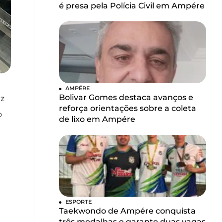
é presa pela Polícia Civil em Ampére
AMPÉRE
Bolivar Gomes destaca avanços e
uz
reforça orientações sobre a coleta
o
de lixo em Ampére
ESPORTE
Taekwondo de Ampére conquista
três medalhas e garante duas vagas