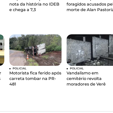
nota da história no IDEB
foragidos acusados pe
e chega a 7,3
morte de Alan Pastori
POLICIAL
POLICIAL
r
Motorista fica ferido após
Vandalismo em
s
carreta tombar na PR-
cemitério revolta
481
moradores de Verê