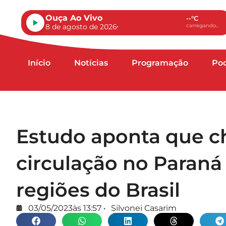
Ouça Ao Vivo
--°C
8 de agosto de 2026
carregando...
Início
Notícias
Programação
Po
Estudo aponta que 
circulação no Paraná
regiões do Brasil
03/05/2023
às
13:57
•
Silvonei Casarim