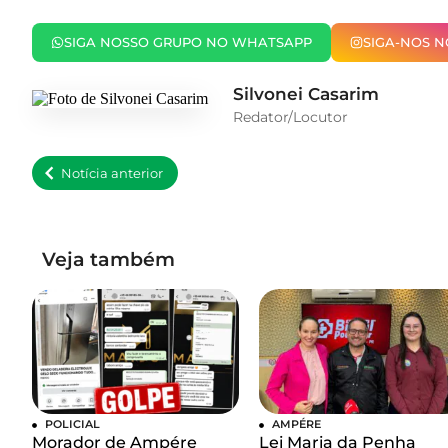
SIGA NOSSO GRUPO NO WHATSAPP
SIGA-NOS 
Silvonei Casarim
Redator/Locutor
Notícia anterior
Veja também
POLICIAL
AMPÉRE
Morador de Ampére
Lei Maria da Penha