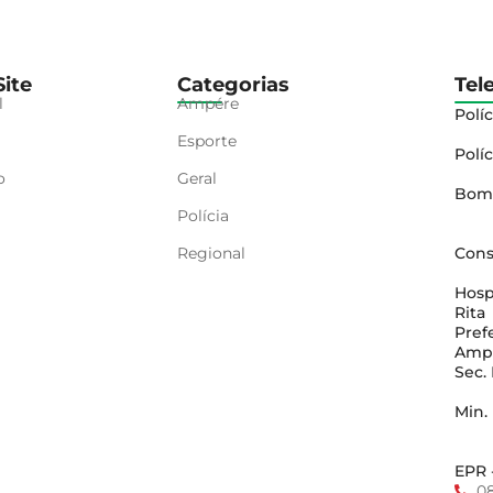
ite
Categorias
Tel
l
Ampére
Políc
Esporte
Políc
o
Geral
Bom
Polícia
Regional
Cons
Hosp
Rita
Pref
Amp
Sec.
Min.
EPR 
0