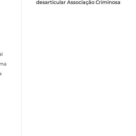
desarticular Associação Criminosa
al
uma
a