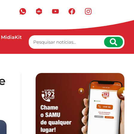
MidiaKit
e