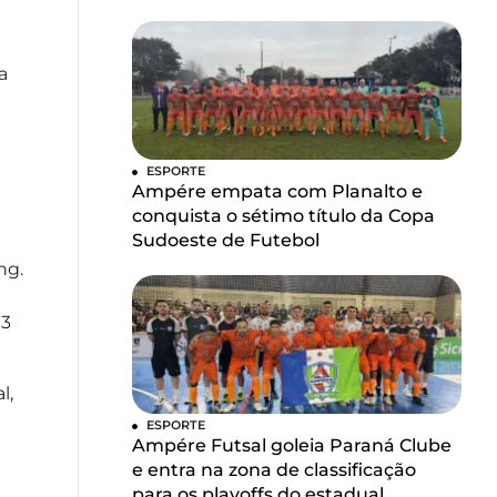
a
ESPORTE
Ampére empata com Planalto e
conquista o sétimo título da Copa
Sudoeste de Futebol
ng.
03
l,
ESPORTE
Ampére Futsal goleia Paraná Clube
e entra na zona de classificação
para os playoffs do estadual