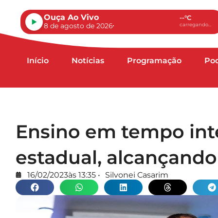
Ouça Ao Vivo
--°C
8 de agosto de 2026
carregando...
Início
Notícias
Programação
Po
Ensino em tempo inte
estadual, alcançando
16/02/2023
às
13:35
•
Silvonei Casarim