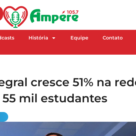
dcasts
História
Equipe
Contato
gral cresce 51% na red
 55 mil estudantes