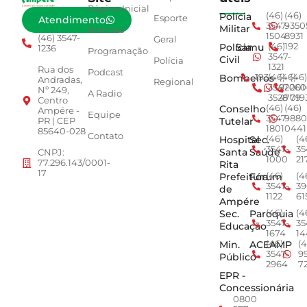
Página Inicial
Polícia
(46)
(46)
Esporte
Atendimento
3547-
9350
Militar
Notícias
1504
8931
(46) 3547-
Geral
Polícia
Samu
(46)
192
1236
Programação
3547-
Civil
Polícia
1321
Rua dos
Podcast
Bombeiros
193
(46)
(46)
(46)
Andradas,
Regional
3547-
92001
260
Nº 249,
A Radio
3528
4779
019
Centro
Conselho
(46)
(46)
Ampére -
Equipe
3547-
9880
Tutelar
PR | CEP
1801
0441
85640-028
Contato
Hospital
Sec.
(46)
(4
3547-
35
Santa
Saúde
CNPJ:
1000
21
77.296.143/0001-
Rita
17
Prefeitura
Fórum
(46)
(4
3547-
39
de
1122
61
Ampére
Sec.
Paroquia
(46)
(4
3547-
35
Educação
1674
14
Min.
ACEAMP
(46)
(4
3547-
9
Público
2964
7
EPR -
Concessionária
0800