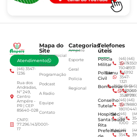
Mapa do
Categorias
Telefones
Site
úteis
Ampére
Página Inicial
Polícia
(46)
(46)
Esporte
Atendimento
3547-
9350
Militar
Notícias
1504
8931
(46) 3547-
Geral
Polícia
Samu
(46)
192
1236
Programação
3547-
Civil
Polícia
1321
Rua dos
Podcast
Bombeiros
193
(46)
(46)
(46)
Andradas,
Regional
3547-
92001
260
Nº 249,
A Radio
3528
4779
019
Centro
Conselho
(46)
(46)
Ampére -
Equipe
3547-
9880
Tutelar
PR | CEP
1801
0441
85640-028
Contato
Hospital
Sec.
(46)
(4
3547-
35
Santa
Saúde
CNPJ:
1000
21
77.296.143/0001-
Rita
17
Prefeitura
Fórum
(46)
(4
3547-
39
de