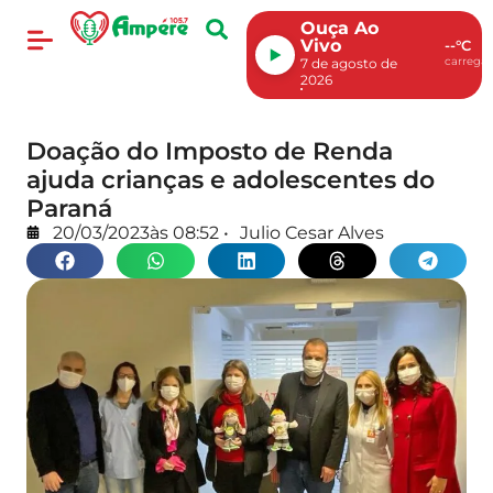
Ouça Ao
Vivo
--°C
carregan
7 de agosto de
2026
Doação do Imposto de Renda
ajuda crianças e adolescentes do
Paraná
20/03/2023
às
08:52
•
Julio Cesar Alves