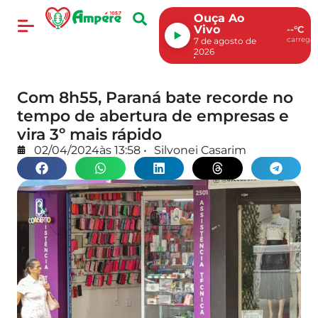
Ouça Ao
Vivo
--°C
carregan
7 de agosto de
2026
Com 8h55, Paraná bate recorde no
tempo de abertura de empresas e
vira 3º mais rápido
02/04/2024
às
13:58
•
Silvonei Casarim