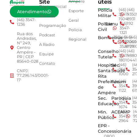
Site
úteis
Ampére
Página Inicial
Polícia
(46)
(46)
Esporte
Atendimento
3547-
9350
Militar
Notícias
1504
8931
(46) 3547-
Geral
Polícia
Samu
(46)
192
1236
Programação
3547-
Civil
Polícia
1321
Rua dos
Podcast
Bombeiros
193
(46)
(46)
(46)
Andradas,
Regional
3547-
92001
260
Nº 249,
A Radio
3528
4779
019
Centro
Conselho
(46)
(46)
Ampére -
Equipe
3547-
9880
Tutelar
PR | CEP
1801
0441
85640-028
Contato
Hospital
Sec.
(46)
(4
3547-
35
Santa
Saúde
CNPJ:
1000
21
77.296.143/0001-
Rita
17
Prefeitura
Fórum
(46)
(4
3547-
39
de
1122
61
Ampére
Sec.
Paroquia
(46)
(4
3547-
35
Educação
1674
14
Min.
ACEAMP
(46)
(4
3547-
9
Público
2964
7
EPR -
Concessionária
0800