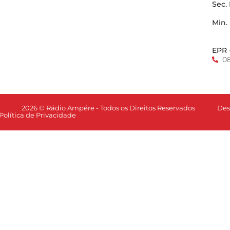
Sec.
Min.
EPR 
0
Des
2026 © Rádio Ampére - Todos os Direitos Reservados
Política de Privacidade