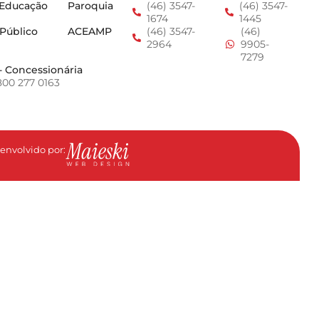
 Educação
Paroquia
(46) 3547-
(46) 3547-
1674
1445
 Público
ACEAMP
(46) 3547-
(46)
2964
9905-
7279
- Concessionária
800 277 0163
envolvido por: