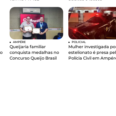
AMPÉRE
POLICIAL
Queijaria familiar
Mulher investigada po
 o
conquista medalhas no
estelionato é presa pe
Concurso Queijo Brasil
Polícia Civil em Ampér