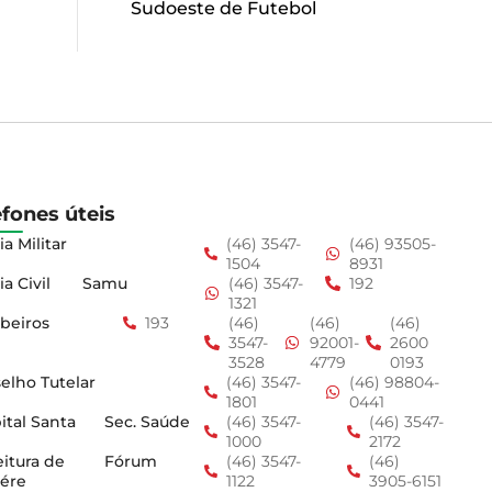
Sudoeste de Futebol
efones úteis
ia Militar
(46) 3547-
(46) 93505-
1504
8931
ia Civil
Samu
(46) 3547-
192
1321
beiros
193
(46)
(46)
(46)
3547-
92001-
2600
3528
4779
0193
elho Tutelar
(46) 3547-
(46) 98804-
1801
0441
ital Santa
Sec. Saúde
(46) 3547-
(46) 3547-
1000
2172
eitura de
Fórum
(46) 3547-
(46)
ére
1122
3905-6151