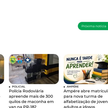
Próxima notícia
POLICIAL
AMPÉRE
Polícia Rodoviária
Ampére abre matrícul
o
apreende mais de 300
para nova turma de
quilos de maconha em
alfabetização de joven
van na PR-182
adultos e idosos