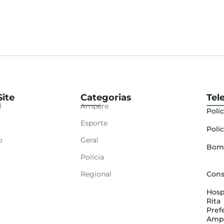
ite
Categorias
Tel
l
Ampére
Políc
Esporte
Políc
o
Geral
Bom
Polícia
Regional
Cons
Hosp
Rita
Pref
Amp