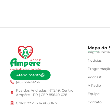
Mapa do S
Página Inicia
Notícias
Programaçã
Atendimento
Podcast
(46) 3547-1236
A Radio
Rua dos Andradas, Nº 249, Centro
Equipe
Ampére - PR | CEP 85640-028
Contato
CNPJ: 77.296.143/0001-17