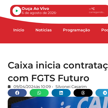
Ouça Ao Vivo
--°C
6 de agosto de 2026
carregando...
Início
Notícias
Programação
Po
Caixa inicia contrat
com FGTS Futuro
09/04/2024
às
10:09
•
Silvonei Casarim