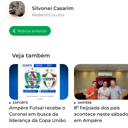
Silvonei Casarim
Redator/Locutor
Notícia anterior
Veja também
ESPORTE
AMPÉRE
Ampére Futsal recebe o
8ª Feijoada dos pais
Coronel em busca da
acontece neste sábad
liderança da Copa União
em Ampére