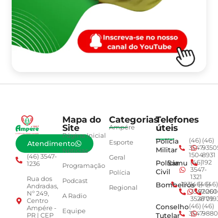
Mapa do
Categorias
Telefones
Site
úteis
Ampére
Página Inicial
Polícia
(46)
(46)
Esporte
Atendimento
3547-
9350
Militar
Notícias
1504
8931
(46) 3547-
Geral
Polícia
Samu
(46)
192
1236
Programação
3547-
Civil
Polícia
1321
Rua dos
Podcast
Bombeiros
193
(46)
(46)
(46)
Andradas,
Regional
3547-
92001
260
Nº 249,
A Radio
3528
4779
019
Centro
Conselho
(46)
(46)
Ampére -
Equipe
3547-
9880
Tutelar
PR | CEP