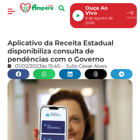
Ouça Ao
Vivo
--°C
carregan
6 de agosto de
2026
Aplicativo da Receita Estadual
disponibiliza consulta de
pendências com o Governo
01/02/2023
às
15:45
•
Julio Cesar Alves