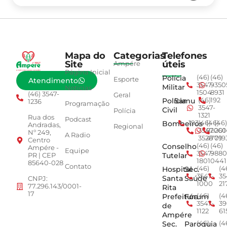
Mapa do
Categorias
Telefones
Site
úteis
Ampére
Página Inicial
Polícia
(46)
(46)
Esporte
Atendimento
3547-
9350
Militar
Notícias
1504
8931
(46) 3547-
Geral
Polícia
Samu
(46)
192
1236
Programação
3547-
Civil
Polícia
1321
Rua dos
Podcast
Bombeiros
193
(46)
(46)
(46)
Andradas,
Regional
3547-
92001
260
Nº 249,
A Radio
3528
4779
019
Centro
Conselho
(46)
(46)
Ampére -
Equipe
3547-
9880
Tutelar
PR | CEP
1801
0441
85640-028
Contato
Hospital
Sec.
(46)
(4
3547-
35
Santa
Saúde
CNPJ:
1000
21
77.296.143/0001-
Rita
17
Prefeitura
Fórum
(46)
(4
3547-
39
de
1122
61
Ampére
Sec.
Paroquia
(46)
(4