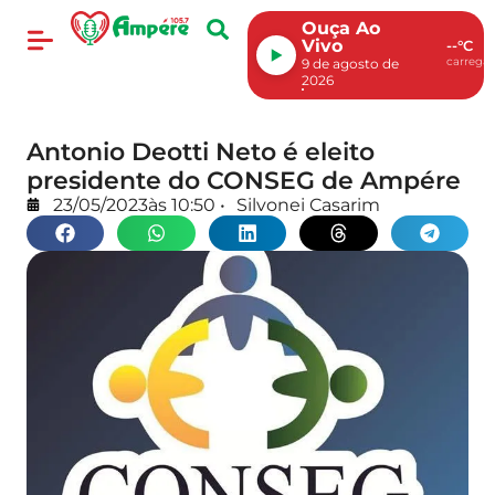
Ouça Ao
Vivo
--°C
carregan
9 de agosto de
2026
Antonio Deotti Neto é eleito
presidente do CONSEG de Ampére
23/05/2023
às
10:50
•
Silvonei Casarim